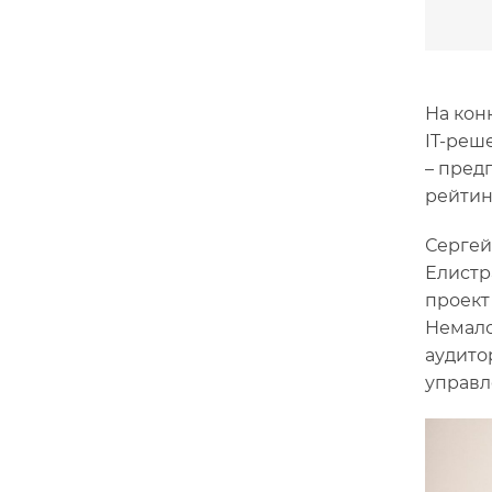
На кон
IT-реш
– пред
рейтин
Сергей
Елистр
проект
Немало
аудито
управл