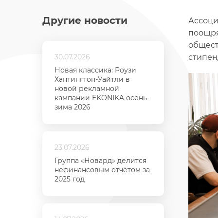
Другие новости
Ассоци
поощря
общест
30.07.2026
стипен
Новая классика: Роузи
Хантингтон-Уайтли в
новой рекламной
кампании EKONIKA осень-
зима 2026
23.07.2026
Группа «Новард» делится
нефинансовым отчётом за
2025 год