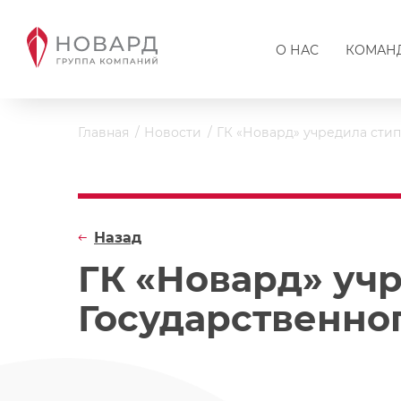
О НАС
КОМАН
Главная
Новости
ГК «Новард» учредила сти
Назад
ГК «Новард» уч
Государственно