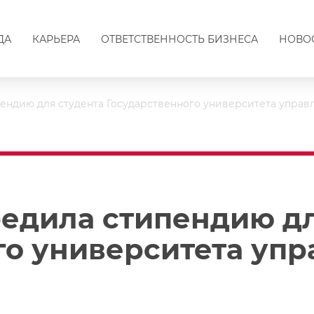
ДА
КАРЬЕРА
ОТВЕТСТВЕННОСТЬ БИЗНЕСА
НОВО
пендию для студента Государственного университета управ
редила стипендию дл
го университета уп