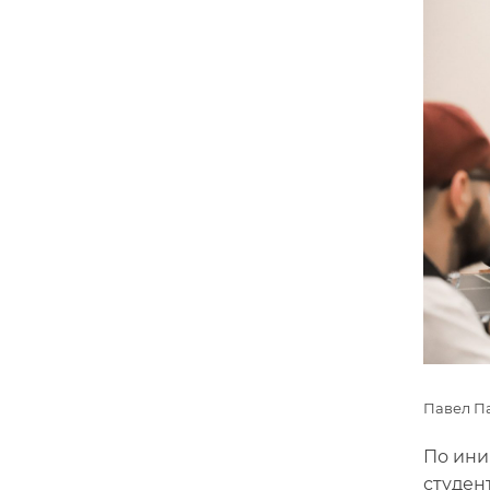
Павел Па
По ини
студен