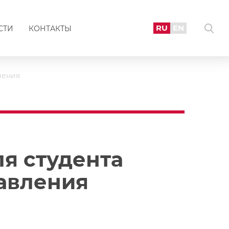
RU
EN
СТИ
КОНТАКТЫ
ления
я студента
равления