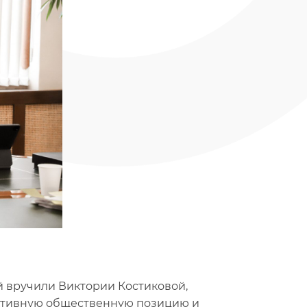
й вручили Виктории Костиковой,
 активную общественную позицию и