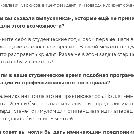
ковлевич Саркисов, вице-президент ГК «Новард», курирует обу
ы вы сказали выпускникам, которые ещё не прини
для этого возможности?
мните себя в студенческие годы, свои первые шаги 
но, даже хотелось всё бросить. В такой момент получ
что расправить крылья. Разве не в этом задача ста
ть в себя и взлететь?
 ли в ваше студенческое время подобная програм
ации их профессионального потенциала?
жалению, нет, тогда это не практиковалось. Но для 
цией, если бы нас отметили опытные предпринимате
вард» станет стимулом для стипендиата идти вперёд,
ё недавно было лишь мечтой.
й совет вы могли бы дать начинающим предприни