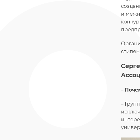
создан
и межн
конкур
предпр
Органи
стипен
Серге
Ассоц
–
Поче
– Груп
исключ
интере
универ