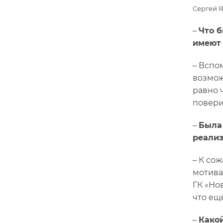
Сергей Я
–
Что б
имеют 
– Вспо
возмож
равно 
повери
–
Была
реализ
– К со
мотива
ГК «Но
что ещ
–
Како