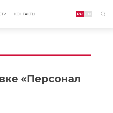
RU
EN
СТИ
КОНТАКТЫ
авке «Персонал