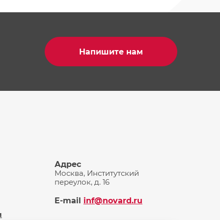
Напишите нам
Адрес
Москва, Институтский
переулок, д. 16
E-mail
inf@novard.ru
и