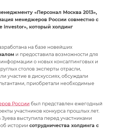
менеджменту «Персонал Москва 2013»,
циация менеджеров России совместно с
 investor», который холдинг
азработана на базе новейших
налом
и предоставила возможности для
 информации о новых консалтинговых и
руглых столов эксперты отрасли,
и участие в дискуссиях, обсуждали
ультантами, приобретали необходимые
еров России
был представлен ежегодный
оекты участников конкурса прошлых лет.
 Зуева выступила перед участниками
 об истории
сотрудничества холдинга с