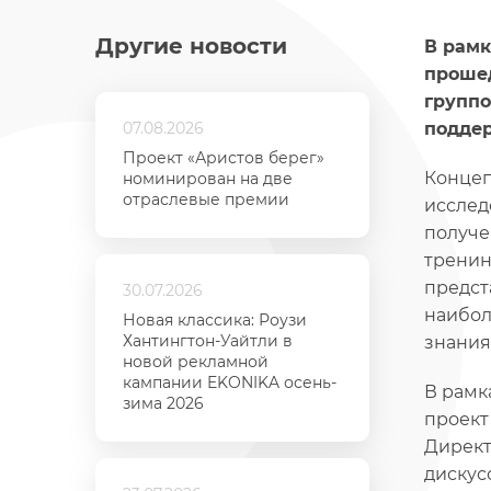
Другие новости
В рамк
прошед
группо
07.08.2026
поддер
Проект «Аристов берег»
Концеп
номинирован на две
отраслевые премии
исслед
получе
тренин
предст
30.07.2026
наибол
Новая классика: Роузи
Хантингтон-Уайтли в
знания
новой рекламной
кампании EKONIKA осень-
В рамк
зима 2026
проек
Директ
дискус