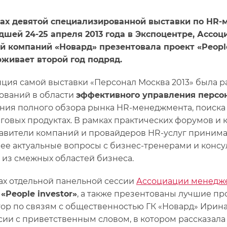
ах девятой специализированной выставки по HR-
шей 24-25 апреля 2013 года в Экспоцентре, Ассо
й компаний «Новард» презентовала проект «People
живает второй год подряд.
ция самой выставки «Персонал Москва 2013» была р
ований в области
эффективного управления персо
ния полного обзора рынка HR-менеджмента, поиска
говых продуктах. В рамках практических форумов и к
авители компаний и провайдеров HR-услуг принимал
ее актуальные вопросы с бизнес-тренерами и конс
 из смежных областей бизнеса.
ах отдельной панельной сессии
Ассоциации менедж
т
«People investor»
, а также презентованы лучшие пр
ор по связям с общественностью ГК «Новард» Ирина
сии с приветственным словом, в котором рассказала