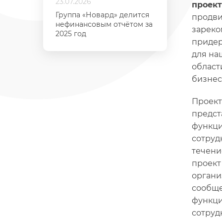
23.07.2026
проек
Группа «Новард» делится
продви
нефинансовым отчётом за
зареко
2025 год
придер
для на
област
бизнес
Проект
предст
функци
сотруд
течени
проект
органи
сообще
функци
сотруд