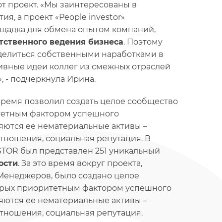
тот проект. «Мы заинтересованы в
я, а проект «People investor»
ощадка для обмена опытом компаний,
тственного ведения бизнеса
. Поэтому
оделиться собственными наработками в
тивные идеи коллег из смежных отраслей
, - подчеркнула Ирина.
 время позволил создать целое сообщество
итетным фактором успешного
ются ее нематериальные активы –
тношения, социальная репутация. В
TOR был представлен 251 уникальный
ости
. За это время вокруг проекта,
Менеджеров, было создано целое
торых приоритетным фактором успешного
ются ее нематериальные активы –
тношения, социальная репутация.