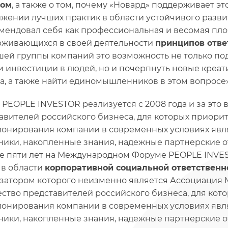
том
, а также о том, почему «Новард» поддерживает э
жении лучших практик в области устойчивого развити
мендовал себя как профессиональная и весомая пл
живающихся в своей деятельности
принципов отве
шей группы компаний это возможность не только п
и инвестиции в людей, но и почерпнуть новые креа
а, а также найти единомышленников в этом вопросе»
 PEOPLE INVESTOR реализуется с 2008 года и за это
авителей российского бизнеса, для которых приор
онирования компании в современных условиях явля
ники, накопленные знания, надежные партнерские о
е пяти лет на Международном Форуме PEOPLE INVES
 в области
корпоративной социальной ответственн
затором которого неизменно является Ассоциация 
ство представителей российского бизнеса, для ко
онирования компании в современных условиях явля
ники, накопленные знания, надежные партнерские о