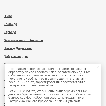
О нас
Команда
Карьера
Ответственность бизнеса
Новард Диджитал
Доброновард.рф
Статьи
Продолжая использовать сайт, Вы даете согласие на
обработку файлов cookies и пользовательских данных,
Новости
собираемых посредством агрегаторов статистики
посетителей веб-сайтов в целях ведения статистики
Контакты
посещений сайта, таргетирования в соответствии с
интересами посетителя сайта.
Охрана труда
Если Вы не хотите, чтобы Ваши вышеперечисленные
данные обрабатывались, просим отключить обработку
Политика обработки персональных данных
файлов cookies и сбор пользовательских данных в
настройках Вашего браузера или покинуть сайт.
Сведения об образовательной организации