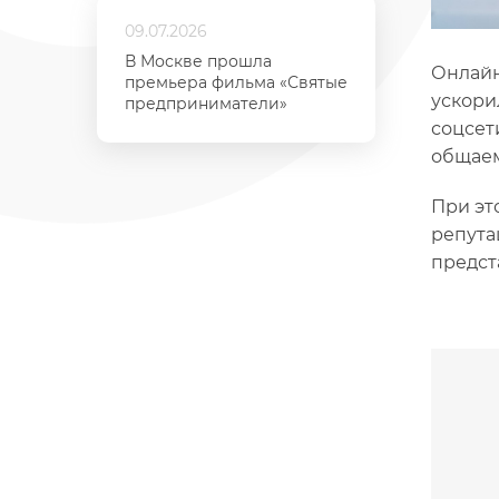
09.07.2026
В Москве прошла
Онлайн
премьера фильма «Святые
ускори
предприниматели»
соцсет
общаем
При эт
репута
предст