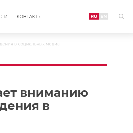
RU
EN
СТИ
КОНТАКТЫ
дения в социальных медиа
ает вниманию
дения в