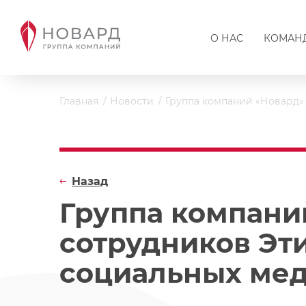
О НАС
КОМАН
Главная
Новости
Группа компаний «Новард»
Назад
Группа компани
сотрудников Эт
социальных ме