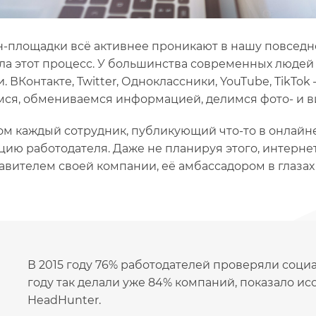
-площадки всё активнее проникают в нашу повседн
ла этот процесс. У большинства современных людей 
и. ВКонтакте, Twitter, Одноклассники, YouTube, TikTo
ся, обмениваемся информацией, делимся фото- и в
ом каждый сотрудник, публикующий что-то в онлайне
цию работодателя. Даже не планируя этого, интерне
авителем своей компании, её амбассадором в глазах
В 2015 году 76% работодателей проверяли социа
году так делали уже 84% компаний, показало и
HeadHunter.