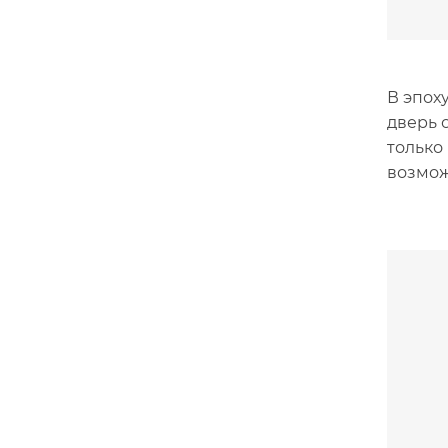
В эпох
дверь 
только
возмож