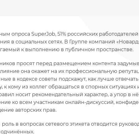
ным опроса SuperJob, 51% российских работодателе
ния в социальных сетях. В Группе компаний «Новард
гаемый к выполнению в публичном пространстве.
ников просят перед размещением контента задумыва
влияние она окажет на их профессиональную репутац
ные в кодексе советы подскажут, как лучше отвечать
у, к кому из коллег обращаться в спорных ситуациях
равил носит рекомендательный характер, а упор в н
ние ко всем участникам онлайн-дискуссий, конфид
ение авторских прав.
 роль в вопросах сетевого этикета отводится руков
подчинённых.