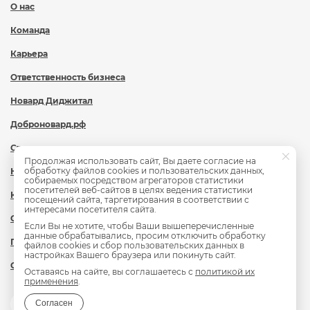
О нас
Команда
Карьера
Ответственность бизнеса
Новард Диджитал
Доброновард.рф
Статьи
Продолжая использовать сайт, Вы даете согласие на
обработку файлов cookies и пользовательских данных,
Новости
собираемых посредством агрегаторов статистики
посетителей веб-сайтов в целях ведения статистики
Контакты
посещений сайта, таргетирования в соответствии с
интересами посетителя сайта.
Охрана труда
Если Вы не хотите, чтобы Ваши вышеперечисленные
данные обрабатывались, просим отключить обработку
Политика обработки персональных данных
файлов cookies и сбор пользовательских данных в
настройках Вашего браузера или покинуть сайт.
Сведения об образовательной организации
Оставаясь на сайте, вы соглашаетесь с
политикой их
применения
.
Согласен