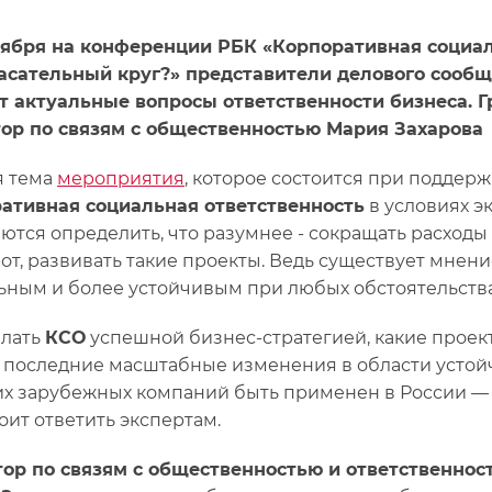
тября на конференции РБК «Корпоративная социал
асательный круг?» представители делового сооб
т актуальные вопросы ответственности бизнеса. 
ор по связям с общественностью Мария Захарова
я тема
мероприятия
, которое состоится при поддер
ативная социальная ответственность
в условиях э
ются определить, что разумнее - сокращать расходы
от, развивать такие проекты. Ведь существует мнен
ьным и более устойчивым при любых обстоятельства
елать
КСО
успешной бизнес-стратегией, какие проек
 последние масштабные изменения в области устойч
х зарубежных компаний быть применен в России — э
оит ответить экспертам.
ор по связям с общественностью и ответственнос