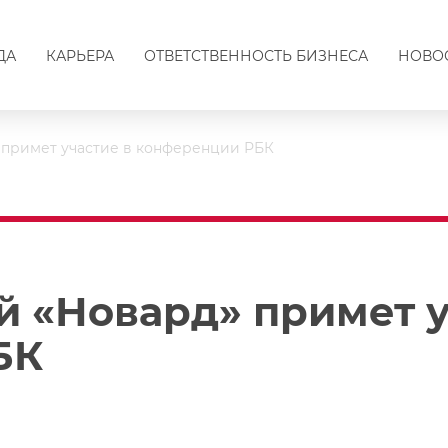
ДА
КАРЬЕРА
ОТВЕТСТВЕННОСТЬ БИЗНЕСА
НОВО
 примет участие в конференции РБК
й «Новард» примет у
БК