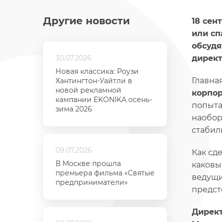
Другие новости
18 сен
или сп
обсудя
30.07.2026
директ
Новая классика: Роузи
Главна
Хантингтон-Уайтли в
новой рекламной
корпор
кампании EKONIKA осень-
попыта
зима 2026
наобор
стабил
09.07.2026
Как сд
В Москве прошла
каковы
премьера фильма «Святые
ведущи
предприниматели»
предст
Директ