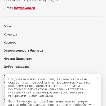
Москва, Институтский переулок, д. 16
E-mail
inf@novard.ru
О нас
Команда
Карьера
Ответственность бизнеса
Новард Диджитал
Доброновард.рф
Статьи
Продолжая использовать сайт, Вы даете согласие на
обработку файлов cookies и пользовательских данных,
Новости
собираемых посредством агрегаторов статистики
посетителей веб-сайтов в целях ведения статистики
Контакты
посещений сайта, таргетирования в соответствии с
интересами посетителя сайта.
Охрана труда
Если Вы не хотите, чтобы Ваши вышеперечисленные
данные обрабатывались, просим отключить обработку