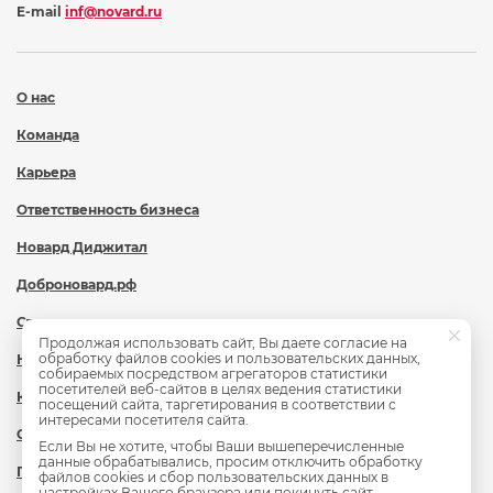
E-mail
inf@novard.ru
О нас
Команда
Карьера
Ответственность бизнеса
Новард Диджитал
Доброновард.рф
Статьи
Продолжая использовать сайт, Вы даете согласие на
обработку файлов cookies и пользовательских данных,
Новости
собираемых посредством агрегаторов статистики
посетителей веб-сайтов в целях ведения статистики
Контакты
посещений сайта, таргетирования в соответствии с
интересами посетителя сайта.
Охрана труда
Если Вы не хотите, чтобы Ваши вышеперечисленные
данные обрабатывались, просим отключить обработку
Политика обработки персональных данных
файлов cookies и сбор пользовательских данных в
настройках Вашего браузера или покинуть сайт.