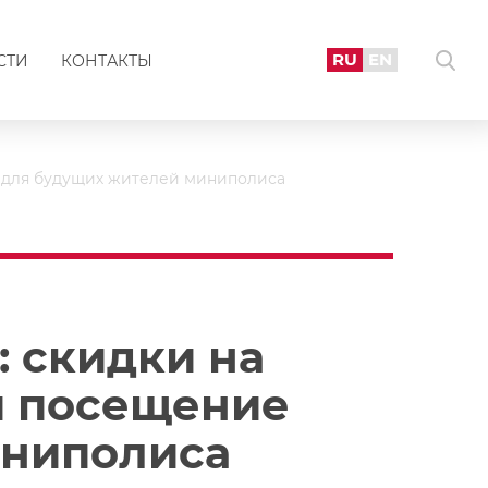
RU
EN
СТИ
КОНТАКТЫ
в для будущих жителей миниполиса
: скидки на
и посещение
иниполиса