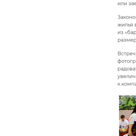
или за
Законо
жилья 
из «ба
размере
Встреч
фотогр
радова
увелич
к комп