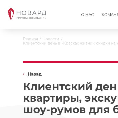
О НАС
КОМАН
Главная
Новости
Клиентский день в «Красках жизни»: скидки н
Назад
Клиентский день
квартиры, экск
шоу-румов для 