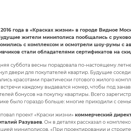
 2016 года в «Красках жизни» в городе Видное Мо
Будущие жители миниполиса пообщались с руково
омились с комплексом и осмотрели шоу-румы с а
ивчиков стали обладателями сертификатов на ски
няя суббота весны порадовала по-настоящему летне
нул двери для покупателей квартир. Будущие соседи
лись красотами практически готового жилого комп
 встречи каждому выдавался номер, чтобы под зана
телей бонусов на покупку квартиры. Всего зарегистр
ике было гораздо больше: многие приходили с семь
товал проект «Краски жизни»
коммерческий директ
италий Разуваев
. Он в деталях рассказал о компле
цией миниполисов. «При проектировании и строите