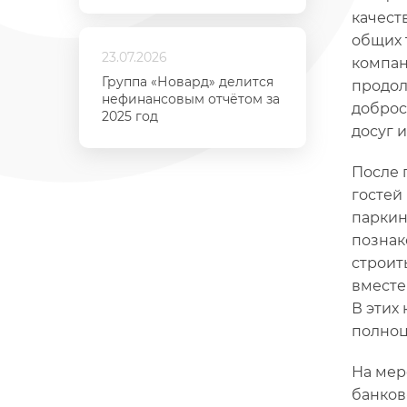
качест
общих 
23.07.2026
компан
Группа «Новард» делится
продол
нефинансовым отчётом за
доброс
2025 год
досуг 
После 
гостей
паркин
познак
строит
вместе
В этих
полноц
На мер
банков