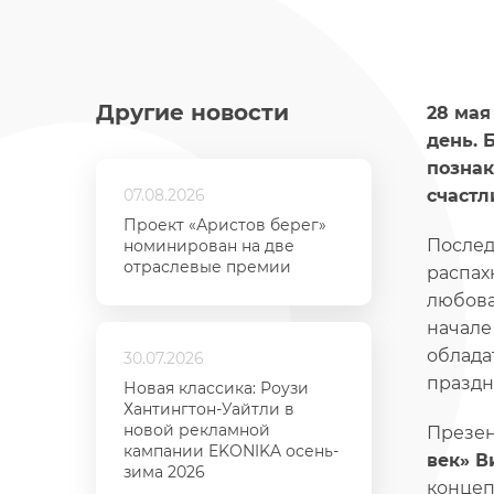
Другие новости
28 мая
день. 
познак
07.08.2026
счастл
Проект «Аристов берег»
Послед
номинирован на две
отраслевые премии
распах
любова
начале
облада
30.07.2026
праздн
Новая классика: Роузи
Хантингтон-Уайтли в
новой рекламной
Презен
кампании EKONIKA осень-
век» В
зима 2026
концеп