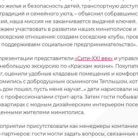
во жилья и безопасность детей, транспортную доступ
традиций и семейного уюта, – объяснил собравшимся
ий, наша миссия не заканчивается выдачей ключей.
жаем участвовать в развитии наших миниполисов и
оседские отношения: создаем соседские клубы, пр
и поддерживаем социальное предпринимательство».
презентации представители
«Сити-XXI век»
и управл
 небольшую экскурсию по «Краскам жизни». Покупа
г, оценили удобные кладовые помещения и комфорт
омились с добродушным осьминогом Теплышом, кото
ь дом пошел, пусть меня научат…» дети нарисовали н
 с профессионалами стрит-арта. Затем гости побыва
 квартирах с модным дизайнерским интерьером посе
енными жителями миниполиса.
оприятии присутствовали как менеджеры компании «
-партнеров: гости могли задать вопросы, связанные 