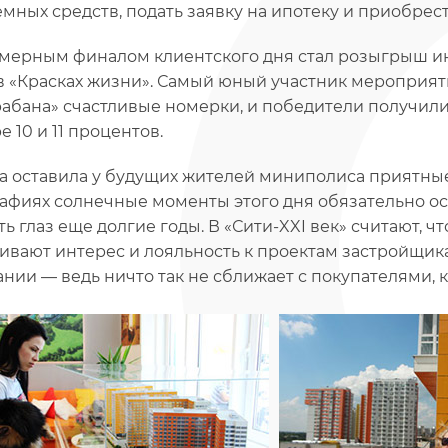
емных средств, подать заявку на ипотеку и приобре
мерным финалом клиентского дня стал розыгрыш и
в «Красках жизни». Самый юный участник мероприя
рабана» счастливые номерки, и победители получили
 10 и 11 процентов.
а оставила у будущих жителей миниполиса приятны
афиях солнечные моменты этого дня обязательно ос
ть глаз еще долгие годы. В «Сити-XXI век» считают, 
ивают интерес и лояльность к проектам застройщик
ании — ведь ничто так не сближает с покупателями, 