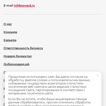
E-mail
inf@novard.ru
О нас
Команда
Карьера
Ответственность бизнеса
Новард Диджитал
Доброновард.рф
Статьи
Продолжая использовать сайт, Вы даете согласие на
обработку файлов cookies и пользовательских данных,
Новости
собираемых посредством агрегаторов статистики
посетителей веб-сайтов в целях ведения статистики
Контакты
посещений сайта, таргетирования в соответствии с
интересами посетителя сайта.
Охрана труда
Если Вы не хотите, чтобы Ваши вышеперечисленные
данные обрабатывались, просим отключить обработку
Политика обработки персональных данных
файлов cookies и сбор пользовательских данных в