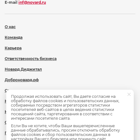
E-mail
inf@novard.ru
О нас
Команда
Карьера
Ответственность бизнеса
Новард Диджитал
Доброновард.рф
Статьи
Продолжая использовать сайт, Вы даете согласие на
обработку файлов cookies и пользовательских данных,
Новости
собираемых посредством агрегаторов статистики
посетителей веб-сайтов в целях ведения статистики
Контакты
посещений сайта, таргетирования в соответствии с
интересами посетителя сайта.
Охрана труда
Если Вы не хотите, чтобы Ваши вышеперечисленные
данные обрабатывались, просим отключить обработку
Политика обработки персональных данных
файлов cookies и сбор пользовательских данных в
настройках Вашего браузера или покинуть сайт.