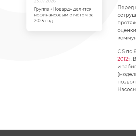
23.07.2026
Перед 
Группа «Новард» делится
нефинансовым отчётом за
сотруд
2025 год
протяж
оценки
коммун
С 5 по
2012»
.
и заби
(модел
позвол
Насосн