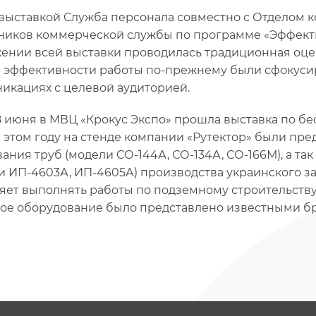
выставкой Служба персонала совместно с Отделом 
ников коммерческой службы по программе «Эффектив
ении всей выставки проводилась традиционная оце
 эффективности работы по-прежнему были сфокуси
икациях с целевой аудиторией.
 8 июня в MВЦ «Крокус Экспо» прошла выставка по 
 В этом году на стенде компании «Рутектор» были п
вания труб (модели СО-144А, СО-134А, СО-166М), а 
и ИП-4603А, ИП-4605А) производства украинского з
яет выполнять работы по подземному строительству 
ое оборудование было представлено известными бре