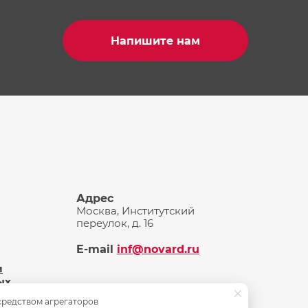
Напишите нам
Адрес
Москва, Институтский
переулок, д. 16
E-mail
inf@novard.ru
и
ых
средством агрегаторов