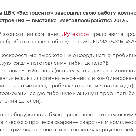
 в ЦВК «Экспоцентр» завершил свою работу крупн
строения — выставка «Металлообработка 2012».
й экспозиции компания
«Рутектор»
представила про
ообрабатывающего оборудования «ERMAKSAN», «SAH
коскоростные, высокоточные координатно-пробивн
ьзуются для изготовления, гибки деталей);
очнопильный станок (используется для распиливани
авлические гильотинные ножницы и комбинированн
истового металла, пробивки отверстий, пазов и др.);
тромеханическую гибочную машину и профилегибоч
вления деталей).
ное оборудование было представлено итальянским 
огического процесса сварки — сварочным комплексо
онстрирован процесс изготовления корпусов грейф