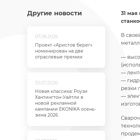
Другие новости
31 мая
станко
В свое
07.08.2026
металл
Проект «Аристов берег»
номинирован на две
отраслевые премии
— высо
(испол
— лент
— гидр
30.07.2026
резки л
Новая классика: Роузи
— элек
Хантингтон-Уайтли в
новой рекламной
изгото
кампании EKONIKA осень-
зима 2026
Свароч
технол
продем