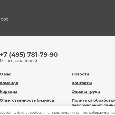
прос
+7 (495) 781-79-90
Многоканальный
О нас
Новости
Команда
Контакты
Карьера
Охрана труда
Ответственность бизнеса
Политика обработк
персональных данн
Новард Диджитал
 обработку файлов cookies и пользовательских данных, собираемых по
Сведения об