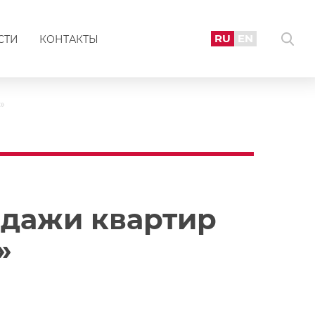
RU
EN
СТИ
КОНТАКТЫ
»
одажи квартир
»