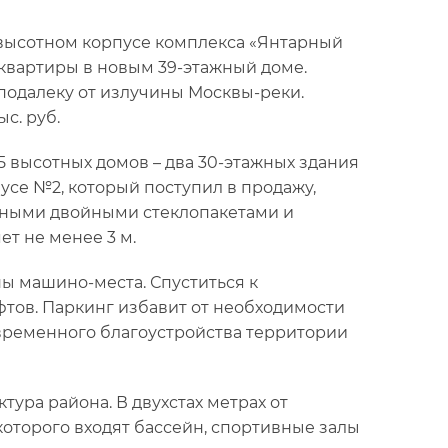
 высотном корпусе комплекса «Янтарный
е квартиры в новым 39-этажный доме.
подалеку от излучины Москвы-реки.
ыс. руб.
5 высотных домов – два 30-этажных здания
усе №2, который поступил в продажу,
ртными двойными стеклопакетами и
т не менее 3 м.
ы машино-места. Спуститься к
тов. Паркинг избавит от необходимости
овременного благоустройства территории
ура района. В двухстах метрах от
которого входят бассейн, спортивные залы