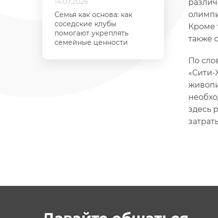
14.07.2026
различ
олимпи
Семья как основа: как
соседские клубы
Кроме 
помогают укреплять
также 
семейные ценности
По сло
«Сити-
живопи
необхо
здесь 
затрат