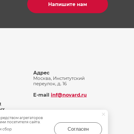
Напишите нам
Адрес
Москва, Институтский
переулок, д. 16
E-mail
inf@novard.ru
и
ых
средством агрегаторов
ами посетителя сайта.
Согласен
и сбор