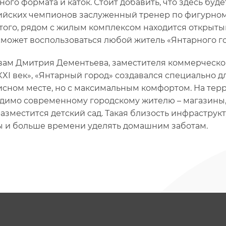
ного формата и каток. Стоит добавить, что здесь буд
йских чемпионов заслуженный тренер по фигурному
того, рядом с жилым комплексом находится открытый
сможет воспользоваться любой житель «Янтарного го
вам Дмитрия Дементьева, заместителя коммерческо
XXI век», «Янтарный город» создавался специально дл
сном месте, но с максимальным комфортом. На терр
димо современному городскому жителю – магазины, с
разместится детский сад. Такая близость инфрастру
ы и больше времени уделять домашним заботам.