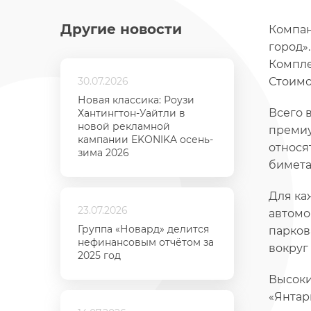
Другие новости
Компан
город»
Компле
30.07.2026
Стоимос
Новая классика: Роузи
Всего 
Хантингтон-Уайтли в
новой рекламной
премиу
кампании EKONIKA осень-
относя
зима 2026
бимета
Для ка
23.07.2026
автомо
Группа «Новард» делится
парков
нефинансовым отчётом за
вокруг
2025 год
Высоки
«Янтар