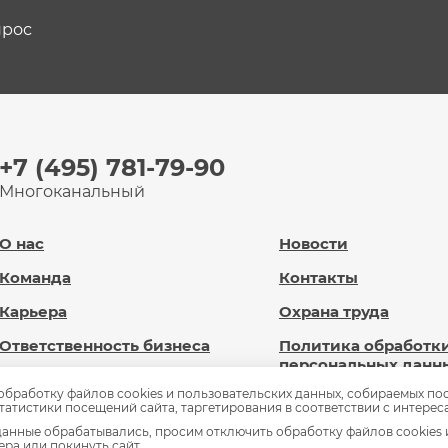
прос
+7 (495) 781-79-90
Многоканальный
О нас
Новости
Команда
Контакты
Карьера
Охрана труда
Ответственность бизнеса
Политика обработк
персональных данн
Новард Диджитал
 обработку файлов cookies и пользовательских данных, собираемых по
Сведения об
статистики посещений сайта, таргетирования в соответствии с интерес
Доброновард.рф
образовательной
анные обрабатывались, просим отключить обработку файлов cookies 
организации
ра или покинуть сайт.
Статьи