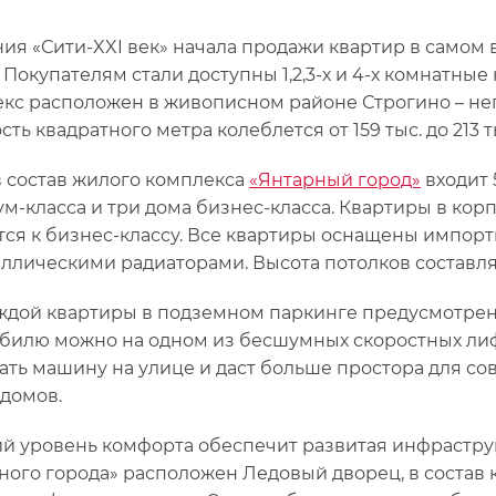
ия «Сити-XXI век» начала продажи квартир в самом
. Покупателям стали доступны 1,2,3-х и 4-х комнатны
кс расположен в живописном районе Строгино – не
ть квадратного метра колеблется от 159 тыс. до 213 т
в состав жилого комплекса
«Янтарный город»
входит 
м-класса и три дома бизнес-класса. Квартиры в корп
тся к бизнес-классу. Все квартиры оснащены импо
ллическими радиаторами. Высота потолков составляе
ждой квартиры в подземном паркинге предусмотрен
билю можно на одном из бесшумных скоростных лиф
ать машину на улице и даст больше простора для с
 домов.
й уровень комфорта обеспечит развитая инфраструкт
ного города» расположен Ледовый дворец, в состав 