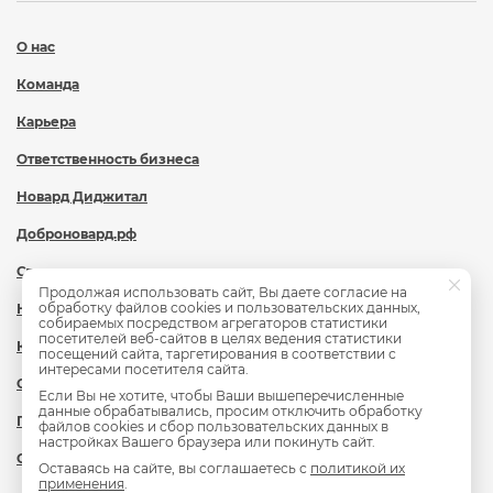
О нас
Команда
Карьера
Ответственность бизнеса
Новард Диджитал
Доброновард.рф
Статьи
Продолжая использовать сайт, Вы даете согласие на
обработку файлов cookies и пользовательских данных,
Новости
собираемых посредством агрегаторов статистики
посетителей веб-сайтов в целях ведения статистики
Контакты
посещений сайта, таргетирования в соответствии с
интересами посетителя сайта.
Охрана труда
Если Вы не хотите, чтобы Ваши вышеперечисленные
данные обрабатывались, просим отключить обработку
Политика обработки персональных данных
файлов cookies и сбор пользовательских данных в
настройках Вашего браузера или покинуть сайт.
Сведения об образовательной организации
Оставаясь на сайте, вы соглашаетесь с
политикой их
применения
.