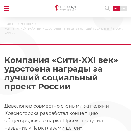
RU
EN
Главная
Новости
Компания «Сити-XXI век» удостоена награды за лучший социальный проект
России
Компания «Сити-XXI век»
удостоена награды за
лучший социальный
проект России
Девелопер совместно с юными жителями
Красногорска разработал концепцию
общегородского парка. Проект получил
название «Парк глазами детей».