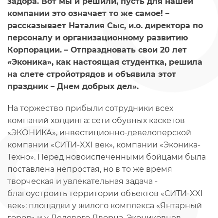
задора. Вот мы и решили, пусть для нашей
компании это означает то же самое! –
рассказывает Наталия Сыс, и.о. директора по
персоналу и организационному развитию
Корпорации. – Отпраздновать свои 20 лет
«Эконика», как настоящая студентка, решила
на слете стройотрядов и объявила этот
праздник – Днем добрых дел».
На торжество прибыли сотрудники всех
компаний холдинга: сети обувных каскетов
«ЭКОНИКА», инвестиционно-девелоперской
компании «СИТИ-XXI век», компании «Эконика-
Техно». Перед новоиспеченными бойцами была
поставлена непростая, но в то же время
творческая и увлекательная задача -
благоустроить территории объектов «СИТИ-XXI
век»: площадки у жилого комплекса «Янтарный
город» и у Ледового Дворца. Экониковцев