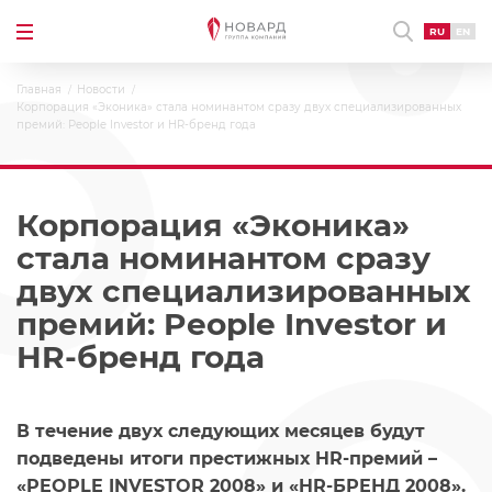
RU
EN
Главная
Новости
Корпорация «Эконика» стала номинантом сразу двух специализированных
премий: People Investor и HR-бренд года
Корпорация «Эконика»
стала номинантом сразу
двух специализированных
премий: People Investor и
HR-бренд года
В течение двух следующих месяцев будут
подведены итоги престижных HR-премий –
«PEOPLE INVESTOR 2008» и «HR-БРЕНД 2008».