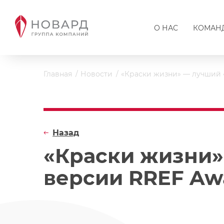
О НАС
КОМАН
Главная
Новости
«Краски жизни» — лучший «
Назад
«Краски жизни»
версии RREF Aw