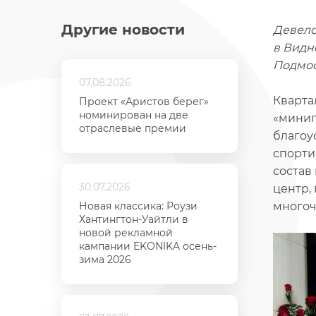
Другие новости
Девел
в Видн
Подмос
07.08.2026
Кварта
Проект «Аристов берег»
номинирован на две
«минип
отраслевые премии
благоу
спорти
состав
30.07.2026
центр,
Новая классика: Роузи
многоч
Хантингтон-Уайтли в
новой рекламной
кампании EKONIKA осень-
зима 2026