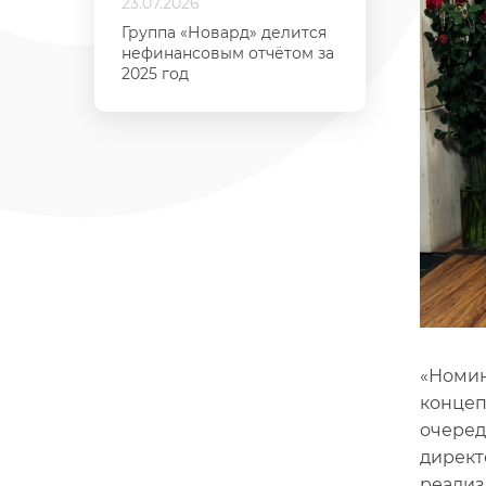
23.07.2026
Группа «Новард» делится
нефинансовым отчётом за
2025 год
«Номин
концеп
очеред
директ
реализ