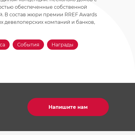
ностью обеспеченные собственной
й. В состав жюри премии RREF Awards
их девелоперских компаний и банков,
са
События
Награды
Напишите нам