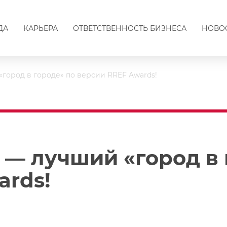
ДА
КАРЬЕРА
ОТВЕТСТВЕННОСТЬ БИЗНЕСА
НОВО
город в городе» по версии RREF Awards!
 — лучший «город в 
ards!