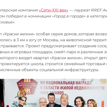
оперская компания
«Сити-XXI век»
— лауреат RREF Aw
ом победил в номинации «Город в городе» в категори
ковье».
л «Краски жизни» особая серия домов, которая возв
олис» в 3 км к югу от Москвы, на живописной террит
страивается. Проект предусматривает создание сосед
вных и игровых площадок, скейт-парк и различные з
 которого входит квартал «Краски жизни», открыт де
 проектируется школа, строится семейный торговый
исленные объекты социальной инфраструктуры.