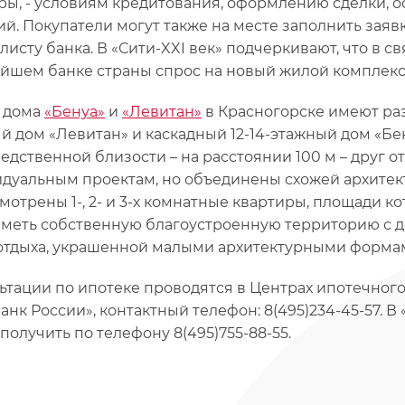
ры, - условиям кредитования, оформлению сделки, 
й. Покупатели могут также на месте заполнить заявк
листу банка. В «Сити-XXI век» подчеркивают, что в с
йшем банке страны спрос на новый жилой комплекс
 дома
«Бенуа»
и
«Левитан»
в Красногорске имеют раз
й дом «Левитан» и каскадный 12-14-этажный дом «Бе
едственной близости – на расстоянии 100 м – друг о
дуальным проектам, но объединены схожей архитект
мотрены 1-, 2- и 3-х комнатные квартиры, площади кот
иметь собственную благоустроенную территорию с 
отдыха, украшенной малыми архитектурными форма
ьтации по ипотеке проводятся в Центрах ипотечног
анк России», контактный телефон: 8(495)234-45-57. В
получить по телефону 8(495)755-88-55.