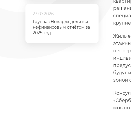
кварти
решени
23.07.2026
специа
Группа «Новард» делится
крупне
нефинансовым отчётом за
2025 год
Жилые
этажны
непоср
индиви
предус
будут 
зоной 
Консул
«Сберб
можно 