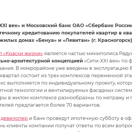
XXI век» и Московский банк ОАО «Сбербанк Росси
течному кредитованию покупателей квартир в квар
жилых домах «Бенуа» и «Левитан» (г. Красногорск)
л «Краски жизни»
является частью миниполиса Радуж
ьно-архитектурной концепцией
«Сити-XXI век» по
ания. В микрорайоне уже введены в эксплуатацию 8 
квартал состоит из трех комплексов переменной этаж
кс выполняется по индивидуальному проекту, кото
тной технологии и вентилируемых фасадных систем 
ры в жилом комплексе разнообразны по метражу 
телей предлагается более 70 вариантов.
я
девелопер
и банк проведут ипотечную субботу в оф
ень клиенты компании получат ответы по всем вопр