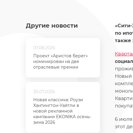
Другие новости
«Сити-
по ипо
также 
07.08.2026
Кварта
Проект «Аристов берег»
социал
номинирован на две
отраслевые премии
прожив
Новый 
компле
моноли
30.07.2026
Кварти
Новая классика: Роузи
Хантингтон-Уайтли в
покупа
новой рекламной
кампании EKONIKA осень-
6 июл
зима 2026
этот д