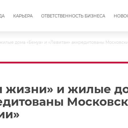
ДА
КАРЬЕРА
ОТВЕТСТВЕННОСТЬ БИЗНЕСА
НОВО
 жилые дома «Бенуа» и «Левитан» аккредитованы Московск
и жизни» и жилые до
едитованы Московс
ии»