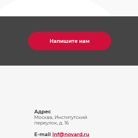
Напишите нам
Адрес
Москва, Институтский
переулок, д. 16
E-mail
inf@novard.ru