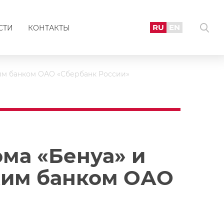
RU
EN
СТИ
КОНТАКТЫ
им банком ОАО «Сбербанк России»
ма «Бенуа» и
ким банком ОАО