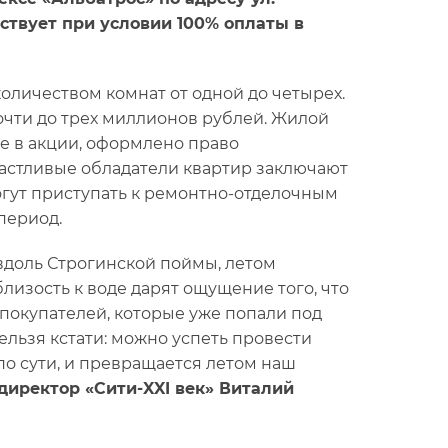
ействует при условии 100% оплаты в
оличеством комнат от одной до четырех.
очти до трех миллионов рублей. Жилой
е в акции, оформлено право
счастливые обладатели квартир заключают
огут приступать к ремонтно-отделочным
период.
вдоль Строгинской поймы, летом
изость к воде дарят ощущение того, что
х покупателей, которые уже попали под
ельзя кстати: можно успеть провести
 по сути, и превращается летом наш
директор «Сити-XXI век» Виталий