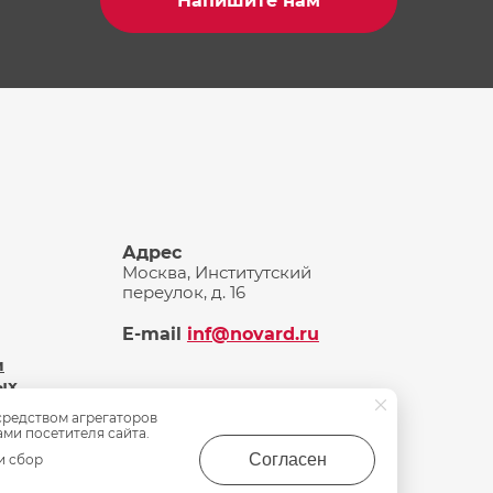
Напишите нам
Адрес
Москва, Институтский
переулок, д. 16
E-mail
inf@novard.ru
и
ых
средством агрегаторов
ами посетителя сайта.
Согласен
и сбор