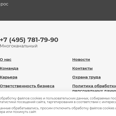
прос
+7 (495) 781-79-90
Многоканальный
О нас
Новости
Команда
Контакты
Карьера
Охрана труда
Ответственность бизнеса
Политика обработк
персональных данн
Новард Диджитал
 обработку файлов cookies и пользовательских данных, собираемых по
Сведения об
статистики посещений сайта, таргетирования в соответствии с интерес
Доброновард.рф
образовательной
анные обрабатывались, просим отключить обработку файлов cookies 
организации
ра или покинуть сайт.
Статьи