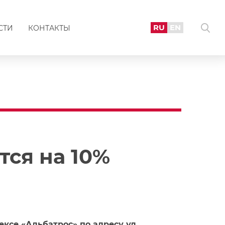
RU
EN
СТИ
КОНТАКТЫ
тся на 10%
ексе «Альбатрос» по адресу ул.