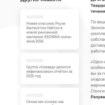
Твардо
течени
30.07.2026
По акц
Новая классика: Роузи
Эконом
Хантингтон-Уайтли в
новой рекламной
компле
кампании EKONIKA осень-
собств
зима 2026
догово
работа
23.07.2026
«Одно 
Группа «Новард» делится
особен
нефинансовым отчётом за
вы за 
2025 год
очаров
жаркие
Строги
14.07.2026
Разува
Семья как основа: как