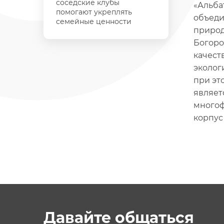
соседские клубы
«Альба
помогают укреплять
объеди
семейные ценности
природ
Богоро
качест
эколог
при эт
являет
многоф
корпус
Давайте общаться