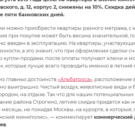
вского, д. 12, корпус 2, снижены на 10%. Скидка д
е пяти банковских дней.
ии можно приобрести квартиры разного метража, с к
ия при покупке может быть весьма значительной, п
кс введен в эксплуатацию. На квартиры, участвующи
енности, а это значит, что при оформлении сделки 
р купли-продажи, после оплаты получают ключи и м
м, которые лучше всего проводить именно в летний 
из главных достоинств
«Альбатроса»
, расположение 
но выигрышно. Чистый воздух, живописные виды и бл
городом, на отдыхе. Так что для наших потенциальны
ание района Строгино, летняя скидка придется как н
 месяцы, не покидая Москвы, на курорте, в который,
нский миниполис», — комментирует
коммерческий 
ев
.