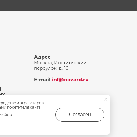
Адрес
Москва, Институтский
переулок, д. 16
E-mail
inf@novard.ru
и
ых
средством агрегаторов
ами посетителя сайта.
Согласен
и сбор