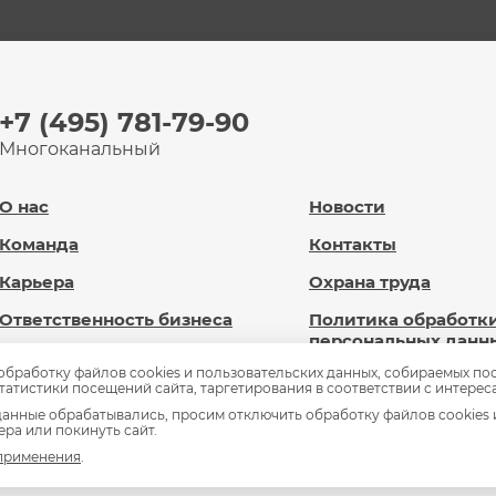
+7 (495) 781-79-90
Многоканальный
О нас
Новости
Команда
Контакты
Карьера
Охрана труда
Ответственность бизнеса
Политика обработк
персональных данн
Новард Диджитал
 обработку файлов cookies и пользовательских данных, собираемых по
Сведения об
статистики посещений сайта, таргетирования в соответствии с интерес
Доброновард.рф
образовательной
анные обрабатывались, просим отключить обработку файлов cookies 
организации
ра или покинуть сайт.
Статьи
 применения
.