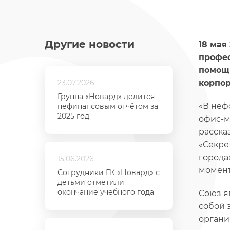
Другие новости
18 мая
профес
помощн
23.07.2026
корпор
Группа «Новард» делится
«В неф
нефинансовым отчётом за
2025 год
офис-м
расска
«Секре
города
15.06.2026
момент
Сотрудники ГК «Новард» с
детьми отметили
окончание учебного года
Союз я
собой 
органи