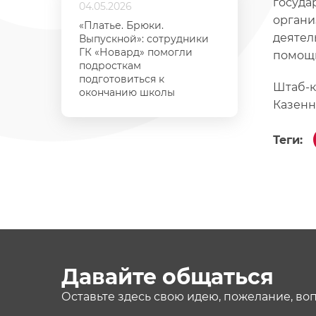
госуда
04.05.2026
органи
«Платье. Брюки.
деятел
Выпускной»: сотрудники
ГК «Новард» помогли
помощь
подросткам
подготовиться к
Штаб-к
окончанию школы
Казенны
Теги:
Давайте общаться
Оставьте здесь свою идею, пожелание, во