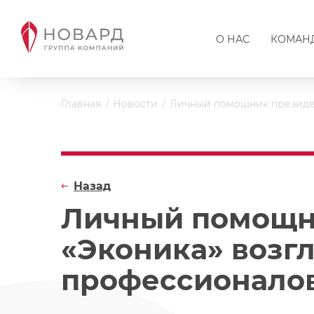
О НАС
КОМАН
Главная
Новости
Личный помощник президе
Назад
Личный помощн
«Эконика» возг
профессионало