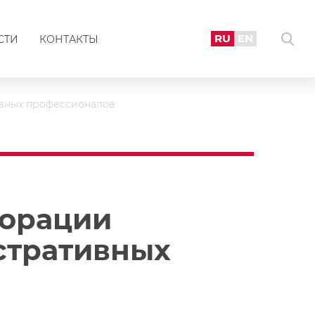
RU
EN
СТИ
КОНТАКТЫ
ивных профессионалов
порации
стративных