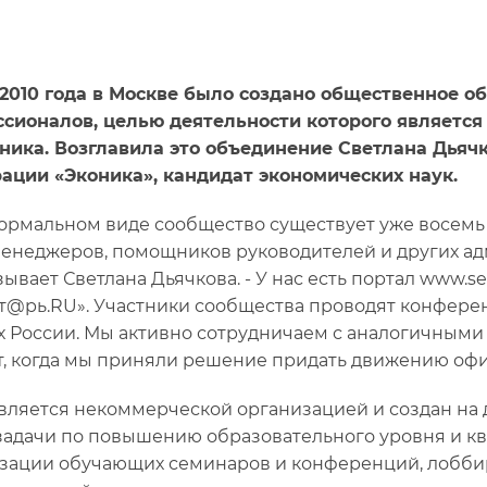
 2010 года в Москве было создано общественное 
сионалов, целью деятельности которого является
ика. Возглавила это объединение Светлана Дьяч
ации «Эконика», кандидат экономических наук.
ормальном виде сообщество существует уже восемь 
енеджеров, помощников руководителей и других ад
зывает Светлана Дьячкова. - У нас есть портал www.se
т@рь.RU». Участники сообщества проводят конферен
х России. Мы активно сотрудничаем с аналогичными
, когда мы приняли решение придать движению офи
вляется некоммерческой организацией и создан на 
задачи по повышению образовательного уровня и кв
зации обучающих семинаров и конференций, лобби