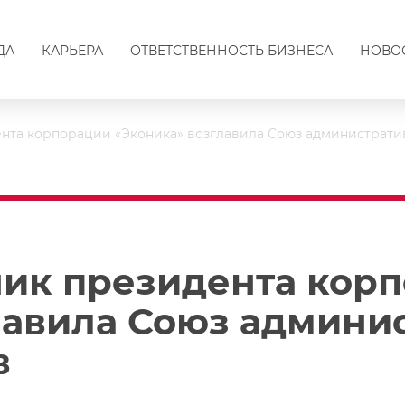
ДА
КАРЬЕРА
ОТВЕТСТВЕННОСТЬ БИЗНЕСА
НОВО
нта корпорации «Эконика» возглавила Союз администрат
ик президента кор
лавила Союз админи
в