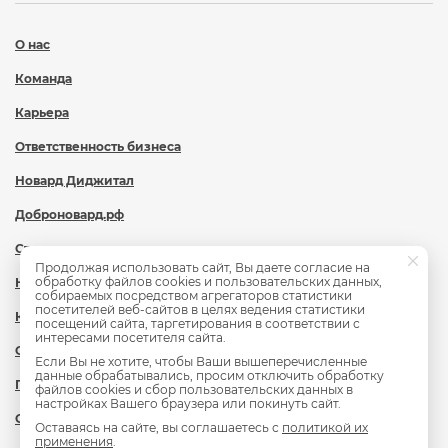
О нас
Команда
Карьера
Ответственность бизнеса
Новард Диджитал
Доброновард.рф
Статьи
Продолжая использовать сайт, Вы даете согласие на
обработку файлов cookies и пользовательских данных,
Новости
собираемых посредством агрегаторов статистики
посетителей веб-сайтов в целях ведения статистики
Контакты
посещений сайта, таргетирования в соответствии с
интересами посетителя сайта.
Охрана труда
Если Вы не хотите, чтобы Ваши вышеперечисленные
данные обрабатывались, просим отключить обработку
Политика обработки персональных данных
файлов cookies и сбор пользовательских данных в
настройках Вашего браузера или покинуть сайт.
Сведения об образовательной организации
Оставаясь на сайте, вы соглашаетесь с
политикой их
применения
.