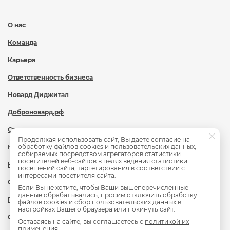
О нас
Команда
Карьера
Ответственность бизнеса
Новард Диджитал
Доброновард.рф
Статьи
Продолжая использовать сайт, Вы даете согласие на
обработку файлов cookies и пользовательских данных,
Новости
собираемых посредством агрегаторов статистики
посетителей веб-сайтов в целях ведения статистики
Контакты
посещений сайта, таргетирования в соответствии с
интересами посетителя сайта.
Охрана труда
Если Вы не хотите, чтобы Ваши вышеперечисленные
данные обрабатывались, просим отключить обработку
Политика обработки персональных данных
файлов cookies и сбор пользовательских данных в
настройках Вашего браузера или покинуть сайт.
Сведения об образовательной организации
Оставаясь на сайте, вы соглашаетесь с
политикой их
применения
.