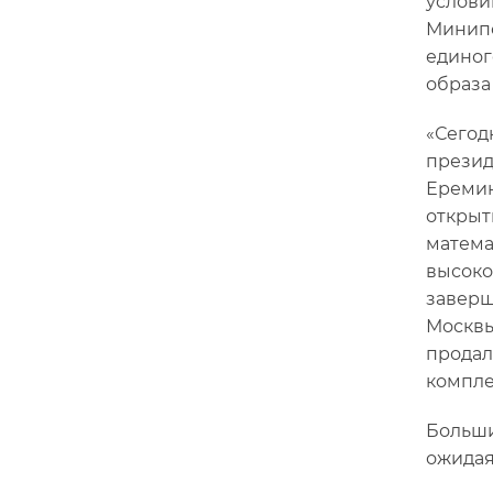
услови
Минипо
единог
образа
«Сегод
презид
Еремин
открыт
матема
высоко
заверш
Москвы
продал
компле
Больши
ожидая,