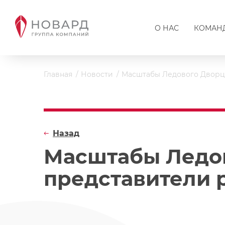
О НАС
КОМАН
Главная
Новости
Масштабы Ледового Дворца
Назад
Масштабы Ледов
представители 