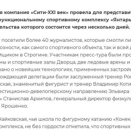
я компания «Сити-XXI век» провела для представ
ункциональному спортивному комплексу «Янтарь
ельства которого состоится через несколько дней.
 посетили более 40 журналистов, которые смогли ли
озности, как самого спортивного объекта, так и вс
йщиком в Строгине. Участникам пресс-тура были п
ны и спортивные залы Дворца, две ледовые арены и 
зано о новейших технологиях, примененных застрой
ождающей делегации были заслуженный тренер Рос
ская, знаменитый фигурист и тренер Владимир Коти
естиционно-девелоперскому направлению Эльвира 
к» Станислав Архипов, генеральный директор физкул
 Ярошенко.
Чайковская, чья школа по фигурному катанию «Конек
омплекса, не без гордости отметила, что спортивны