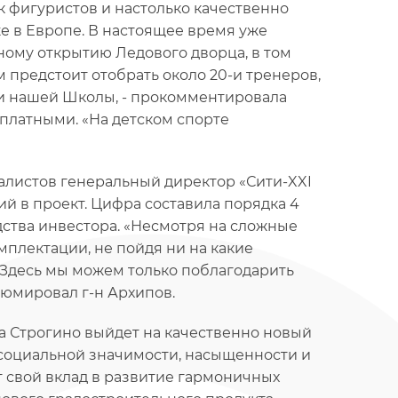
 фигуристов и настолько качественно
же в Европе. В настоящее время уже
ному открытию Ледового дворца, в том
м предстоит отобрать около 20-и тренеров,
ти нашей Школы, - прокомментировала
сплатными. «На детском спорте
алистов генеральный директор «Сити-XXI
й в проект. Цифра составила порядка 4
дства инвестора. «Несмотря на сложные
плектации, не пойдя ни на какие
 Здесь мы можем только поблагодарить
юмировал г-н Архипов.
а Строгино выйдет на качественно новый
 социальной значимости, насыщенности и
т свой вклад в развитие гармоничных