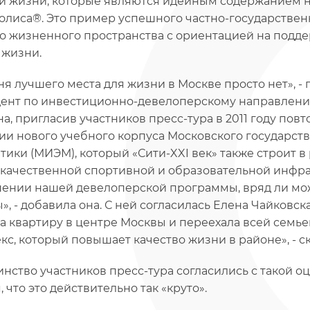
й жизни, которые являются идейным содержанием но
лиса®. Это пример успешного частно-государстве
о жизненного пространства с ориентацией на подд
 жизни.
ня лучшего места для жизни в Москве просто нет», -
ент по инвестиционно-девелоперскому направлени
а, пригласив участников пресс-тура в 2011 году повт
ии нового учебного корпуса Московского государст
тики (МИЭМ), который «Сити-XXI век» также строит в 
качественной спортивной и образовательной инфрас
ении нашей девелоперской программы, вряд ли мож
», - добавила она. С ней согласилась Елена Чайковс
а квартиру в центре Москвы и переехала всей семье
кс, который повышает качество жизни в районе», - ск
нство участников пресс-тура согласились с такой оце
 что это действительно так «круто».