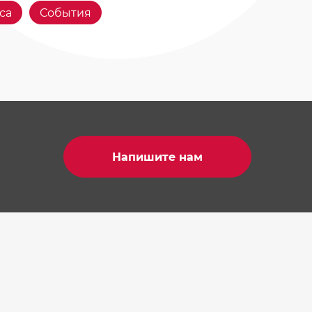
са
События
Напишите нам