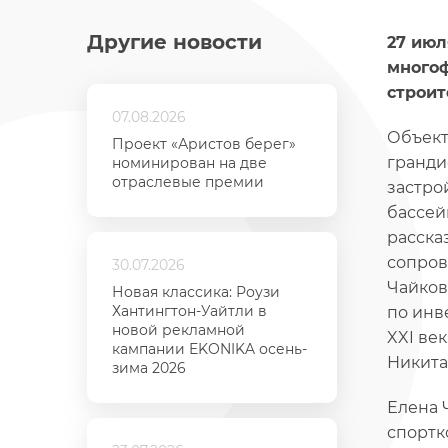
Другие новости
27 июл
многоф
строит
07.08.2026
Объект
Проект «Аристов берег»
гранди
номинирован на две
отраслевые премии
застро
бассей
расска
сопров
30.07.2026
Чайков
Новая классика: Роузи
Хантингтон-Уайтли в
по инв
новой рекламной
XXI ве
кампании EKONIKA осень-
Никита
зима 2026
Елена 
спортк