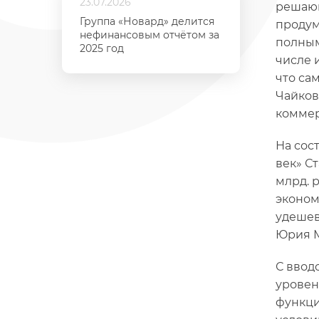
23.07.2026
решающ
Группа «Новард» делится
продум
нефинансовым отчётом за
полным
2025 год
числе 
что са
Чайков
коммер
На сос
век» С
млрд. 
эконом
удешев
Юрия М
С ввод
уровен
функци