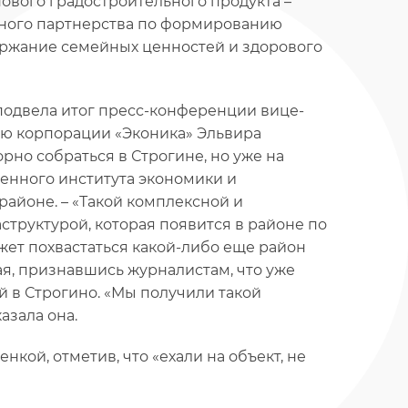
вого градостроительного продукта –
нного партнерства по формированию
ержание семейных ценностей и здорового
 подвела итог пресс-конференции вице-
ю корпорации «Эконика» Эльвира
орно собраться в Строгине, но уже на
венного института экономики и
районе. – «Такой комплексной и
труктурой, которая появится в районе по
ет похвастаться какой-либо еще район
кая, признавшись журналистам, что уже
й в Строгино. «Мы получили такой
азала она.
нкой, отметив, что «ехали на объект, не