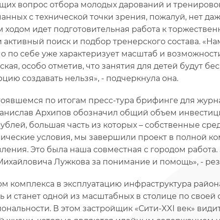
их вопрос отбора молодых дарований и тренировок
анных с технической точки зрения, пожалуй, нет да
 ходом идет подготовительная работа к торжествен
и активный поиск и подбор тренерского состава. «На
мо по себе уже характеризует масштаб и возможнос
ская, особо отметив, что занятия для детей будут бе
цию создавать нельзя», - подчеркнула она.
тоявшемся по итогам пресс-тура брифинге для журн
танислав Архипов обозначил общий объем инвестици
рублей, большая часть из которых – собственные сре
ические условия, мы завершили проект в полной ком
ления. Это была наша совместная с городом работа.
ихайловича Лужкова за понимание и помощь», - рез
ом комплекса в эксплуатацию инфраструктура район
ь и станет одной из масштабных в столице по своей
ональности. В этом застройщик «Сити-XXI век» види