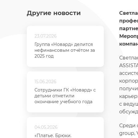
Другие новости
Светла
профес
партне
23.07.2026
Меропр
компан
Группа «Новард» делится
нефинансовым отчётом за
2025 год
Светла
ASSIST
ассист
корпор
15.06.2026
получи
Сотрудники ГК «Новард» с
детьми отметили
карьер
окончание учебного года
с веду
обсужд
Среди 
04.05.2026
group,
«Платье. Брюки.