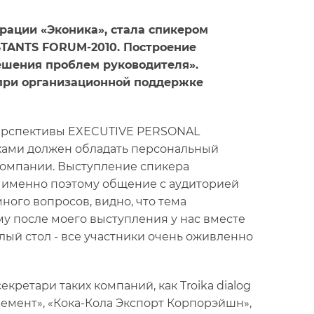
рации «Эконика», стала спикером
TANTS FORUM-2010. Построение
ешения проблем руководителя».
l при организационной поддержке
перспективы EXECUTIVE PERSONAL
ыками должен обладать персональный
компании. Выступление спикера
 именно поэтому общение с аудиторией
ого вопросов, видно, что тема
му после моего выступления у нас вместе
лый стол - все участники очень оживленно
ретари таких компаний, как Troika dialog
элемент», «Кока-Кола Экспорт Корпорэйшн»,