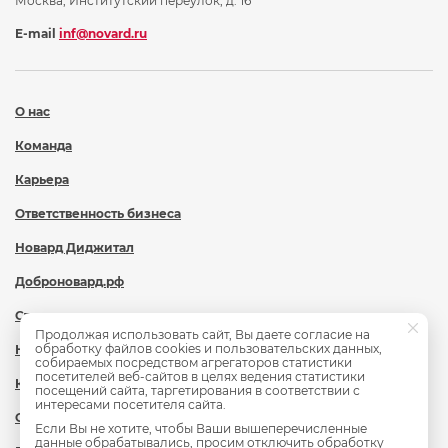
Москва, Институтский переулок, д. 16
E-mail
inf@novard.ru
О нас
Команда
Карьера
Ответственность бизнеса
Новард Диджитал
Доброновард.рф
Статьи
Продолжая использовать сайт, Вы даете согласие на
обработку файлов cookies и пользовательских данных,
Новости
собираемых посредством агрегаторов статистики
посетителей веб-сайтов в целях ведения статистики
Контакты
посещений сайта, таргетирования в соответствии с
интересами посетителя сайта.
Охрана труда
Если Вы не хотите, чтобы Ваши вышеперечисленные
данные обрабатывались, просим отключить обработку