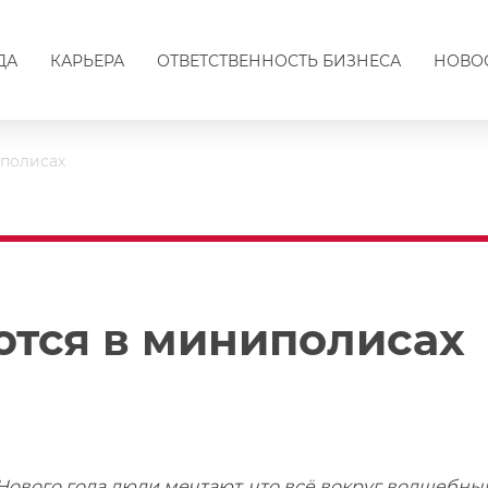
ДА
КАРЬЕРА
ОТВЕТСТВЕННОСТЬ БИЗНЕСА
НОВО
полисах
тся в миниполисах
Нового года люди мечтают, что всё вокруг волшебн