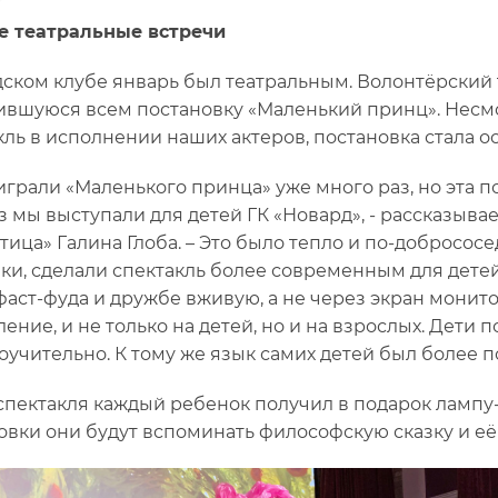
е театральные встречи
дском клубе январь был театральным. Волонтёрский 
вшуюся всем постановку «Маленький принц». Несмот
кль в исполнении наших актеров, постановка стала 
 играли «Маленького принца» уже много раз, но эта п
аз мы выступали для детей ГК «Новард», - рассказыва
тица» Галина Глоба. – Это было тепло и по-добросос
ки, сделали спектакль более современным для детей
фаст-фуда и дружбе вживую, а не через экран монито
ение, и не только на детей, но и на взрослых. Дети п
оучительно. К тому же язык самих детей был более п
спектакля каждый ребенок получил в подарок лампу-
овки они будут вспоминать философскую сказку и её