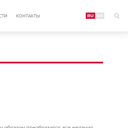
RU
EN
СТИ
КОНТАКТЫ
ым образом преобразится, все желания