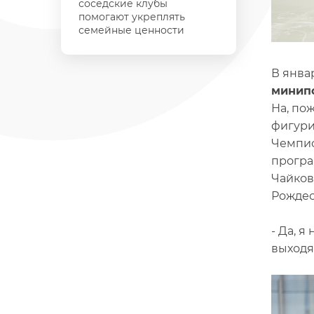
соседские клубы
помогают укреплять
семейные ценности
В янва
минип
На, по
фигури
Чемпио
програ
Чайков
Рождес
- Да, 
выходя