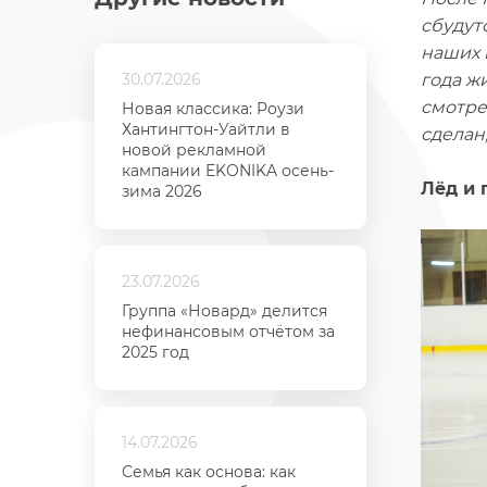
сбудут
наших 
30.07.2026
года ж
смотре
Новая классика: Роузи
Хантингтон-Уайтли в
сделан,
новой рекламной
кампании EKONIKA осень-
Лёд и 
зима 2026
23.07.2026
Группа «Новард» делится
нефинансовым отчётом за
2025 год
14.07.2026
Семья как основа: как