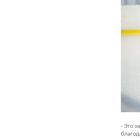
- Это 
благод