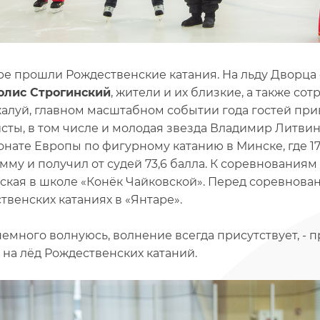
ре прошли Рождественские катания. На льду Дворца 
олис Строгинский
, жители и их близкие, а также со
жалуй, главном масштабном событии года гостей пр
сты, в том числе и молодая звезда Владимир Литви
нате Европы по фигурному катанию в Минске, где 1
мму и получил от судей 73,6 балла. К соревнования
ская в школе «Конёк Чайковской». Перед соревнова
твенских катаниях в «Янтаре».
я немного волнуюсь, волнение всегда присутствует, 
 на лёд Рождественских катаний.