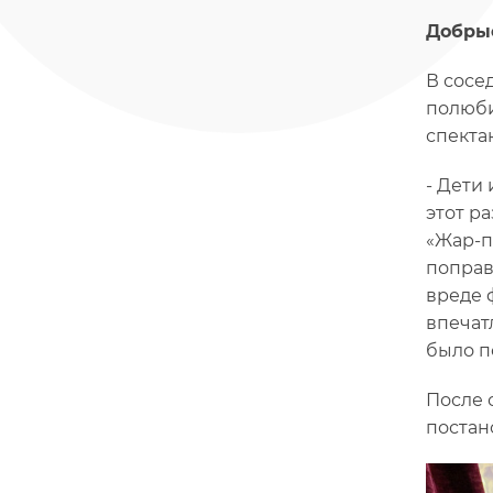
Добры
В сосе
полюби
спекта
- Дети
этот р
«Жар-п
поправ
вреде 
впечатл
было п
После 
постан