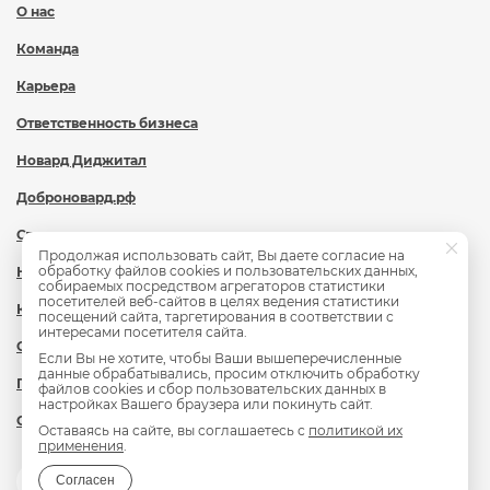
О нас
Команда
Карьера
Ответственность бизнеса
Новард Диджитал
Доброновард.рф
Статьи
Продолжая использовать сайт, Вы даете согласие на
обработку файлов cookies и пользовательских данных,
Новости
собираемых посредством агрегаторов статистики
посетителей веб-сайтов в целях ведения статистики
Контакты
посещений сайта, таргетирования в соответствии с
интересами посетителя сайта.
Охрана труда
Если Вы не хотите, чтобы Ваши вышеперечисленные
данные обрабатывались, просим отключить обработку
Политика обработки персональных данных
файлов cookies и сбор пользовательских данных в
настройках Вашего браузера или покинуть сайт.
Сведения об образовательной организации
Оставаясь на сайте, вы соглашаетесь с
политикой их
применения
.
Согласен