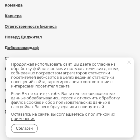
Команда
Карьера
Ответственность бизнеса
Новард Диджитал
Доброновард.рф
Статьи
Продолжая использовать сайт, Вы даете согласие на
обработку файлов cookies и пользовательских данных,
Новости
собираемых посредством агрегаторов статистики
посетителей веб-сайтов в целях ведения статистики
Контакты
посещений сайта, таргетирования в соответствии с
интересами посетителя сайта.
Охрана труда
Если Вы не хотите, чтобы Ваши вышеперечисленные
данные обрабатывались, просим отключить обработку
Политика обработки персональных данных
файлов cookies и сбор пользовательских данных в
настройках Вашего браузера или покинуть сайт.
Сведения об образовательной организации
Оставаясь на сайте, вы соглашаетесь с
политикой их
применения
.
Согласен