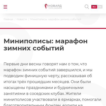
RU
EN
Главная
Новости
Миниполисы: марафон зимних событий
Миниполисы: марафон
зимних событий
Первые дни весны говорят нам о том, что
марафон зимних событий завершился, и мы
подводим финишную черту, рассказывая об
итогах трёх прошедших месяцев. Они были
насыщены праздниками и будничными
занятиями в соседских клубах. Жители
миниполисов участвовали в ярмарках, помогали
благотворительным фондам, ездили на