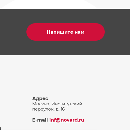
Напишите нам
Адрес
Москва, Институтский
переулок, д. 16
E-mail
inf@novard.ru
и