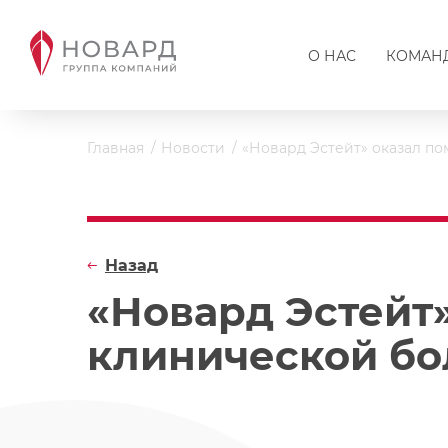
О НАС
КОМАН
Главная
Новости
«Новард Эстейт» оказал п
Назад
«Новард Эстейт
клинической б