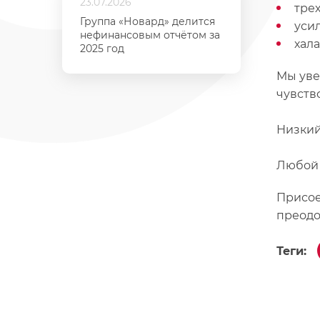
23.07.2026
тре
Группа «Новард» делится
уси
нефинансовым отчётом за
хала
2025 год
Мы уве
чувств
⠀
Низкий
⠀
Любой 
Присое
преодо
Теги: