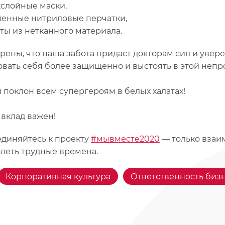
хслойные маски,
ленные нитриловые перчатки,
ты из нетканного материала.
рены, что наша забота придаст докторам сил и увер
овать себя более защищенно и выстоять в этой неп
 поклон всем супергероям в белых халатах!
вклад важен!
диняйтесь к проекту
#мывместе2020
— только взаи
леть трудные времена.
Корпоративная культура
Ответственность биз