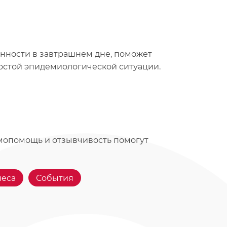
енности в завтрашнем дне, поможет
ростой эпидемиологической ситуации.
мопомощь и отзывчивость помогут
неса
События