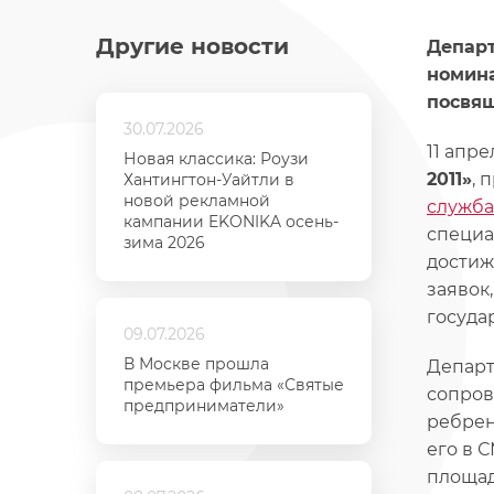
Другие новости
Департ
номина
посвящ
30.07.2026
11 апр
Новая классика: Роузи
2011»
, 
Хантингтон-Уайтли в
новой рекламной
служба
кампании EKONIKA осень-
специа
зима 2026
достиж
заявок
госуда
09.07.2026
В Москве прошла
Департ
премьера фильма «Святые
сопро
предприниматели»
ребрен
его в 
площад