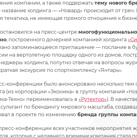
ения компании, а также поддержать
тему нового бр
е название холдинга — «Новард» происходит от греч. 
я тематика, не имеющая прямого отношения к бизне
остановился на пресс-центре
многофункциональног
ино
, построенного дочерней компанией холдинга
«Си
ано запоминающееся приглашение — послание в бу
сии на вертолетную площадку одного из домов, пост
неджеры холдинга, попутно отвечая на вопросы жур
краткая экскурсия по спорткомплексу «Янтарь».
сс-конференции было анонсировано несколько тем 
га (из корпорации «Эконика» в группу компаний «Но
ика-Техно» переименовалась в
«Рутектор»
). В качест
онсультант по брендингу мирового масштаба, создав
овал в проекте по изменению
бренда группы комп
пресс-конференции всех участников мероприятия ж
тов, которые с недавнего времени компания стала по