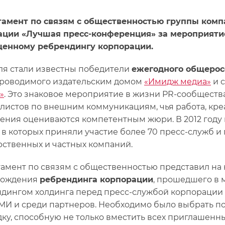
амент по связям с общественностью группы комп
ции «Лучшая пресс-конференция» за мероприятие
енному ребрендингу корпорации.
еля стали известны победители
ежегодного общерос
проводимого издательским домом
«Имидж медиа»
и 
»
. Это знаковое мероприятие в жизни PR-сообществ
листов по внешним коммуникациям, чья работа, кр
ения оцениваются компетентным жюри. В 2012 году 
, в которых приняли участие более 70 пресс-служб и
рственных и частных компаний.
амент по связям с общественностью представил на
вождения
ребрендинга корпорации
, прошедшего в м
дингом холдинга перед пресс-службой корпорации 
СМИ и среди партнеров. Необходимо было выбрать 
ку, способную не только вместить всех приглашенны