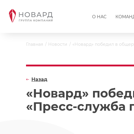
О НАС
КОМАН
Главная
Новости
«Новард» победил в общер
Назад
«Новард» побед
«Пресс-служба 