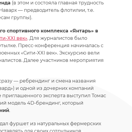
енда
(в этом и состояла главная трудность
Наварх — предводитель флотилии, т.е.
сам группы).
о спортивного комплекса «Янтарь» в
ти-XXI век»
. Для журналистов было
тылке. Пресс-конференция начиналась с
роенных «Сити-XXI век». Экскурсию вели
налистов. Далее участников мероприятия
сразу — ребрендинг и смена названия
вард») и одной из дочерних компаний
ве приглашенного эксперта выступил Томас
ший модель 4D-брендинг, который
аний
.
дал фуршет из натуральных фермерских
ставлять для своих сотрудников.