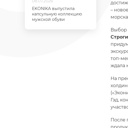
08.07.2026
достиж
EKONIKA выпустила
– ново
капсульную коллекцию
морска
мужской обуви
Выбор 
Строг
придум
экскур
топ-ме
ждала 
На пре
холдин
(«Экон
Гэд, к
участв
После 
продук