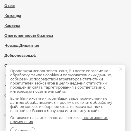
О нас
Команда
Карьера
Ответственность бизнеса
Новард Диджитал
Доброновард.рф
Статьи
Продолжая использовать сайт, Вы даете согласие на
обработку файлов cookies и пользовательских данных,
Новости
собираемых посредством агрегаторов статистики
посетителей веб-сайтов в целях ведения статистики
Контакты
посещений сайта, таргетирования в соответствии с
интересами посетителя сайта.
Охрана труда
Если Вы не хотите, чтобы Ваши вышеперечисленные
данные обрабатывались, просим отключить обработку
Политика обработки персональных данных
файлов cookies и сбор пользовательских данных в
настройках Вашего браузера или покинуть сайт.
Сведения об образовательной организации
Оставаясь на сайте, вы соглашаетесь с
политикой их
применения
.