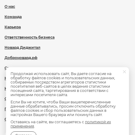
О нас
Команда
Карьера
Ответственность бизнеса
Новард Диджитал
Доброновард.рф
Статьи
Продолжая использовать сайт, Вы даете согласие на
обработку файлов cookies и пользовательских данных,
Новости
собираемых посредством агрегаторов статистики
посетителей веб-сайтов в целях ведения статистики
Контакты
посещений сайта, таргетирования в соответствии с
интересами посетителя сайта.
Охрана труда
Если Вы не хотите, чтобы Ваши вышеперечисленные
данные обрабатывались, просим отключить обработку
Политика обработки персональных данных
файлов cookies и сбор пользовательских данных в
настройках Вашего браузера или покинуть сайт.
Сведения об образовательной организации
Оставаясь на сайте, вы соглашаетесь с
политикой их
применения
.