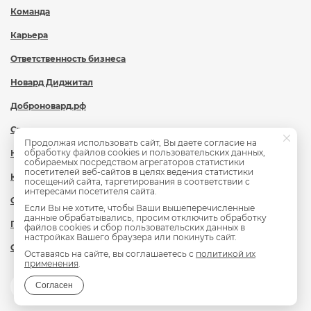
Команда
Карьера
Ответственность бизнеса
Новард Диджитал
Доброновард.рф
Статьи
Продолжая использовать сайт, Вы даете согласие на
обработку файлов cookies и пользовательских данных,
Новости
собираемых посредством агрегаторов статистики
посетителей веб-сайтов в целях ведения статистики
Контакты
посещений сайта, таргетирования в соответствии с
интересами посетителя сайта.
Охрана труда
Если Вы не хотите, чтобы Ваши вышеперечисленные
данные обрабатывались, просим отключить обработку
Политика обработки персональных данных
файлов cookies и сбор пользовательских данных в
настройках Вашего браузера или покинуть сайт.
Сведения об образовательной организации
Оставаясь на сайте, вы соглашаетесь с
политикой их
применения
.
Согласен