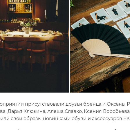
оприятии присутствовали друзья бренда и Оксаны 
ва, Дарья Клюкина, Алеша Славко, Ксения Воробьева,
или свои образы новинками обуви и аксессуаров E