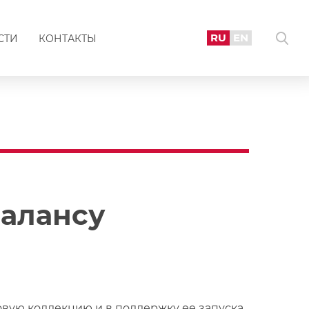
RU
EN
СТИ
КОНТАКТЫ
балансу
вую коллекцию и в поддержку ее запуска