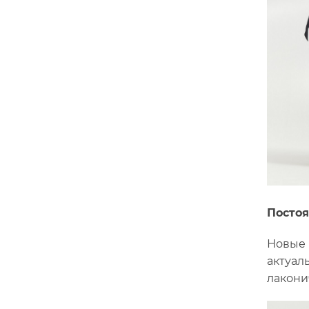
Постоя
Новые 
актуал
лакони