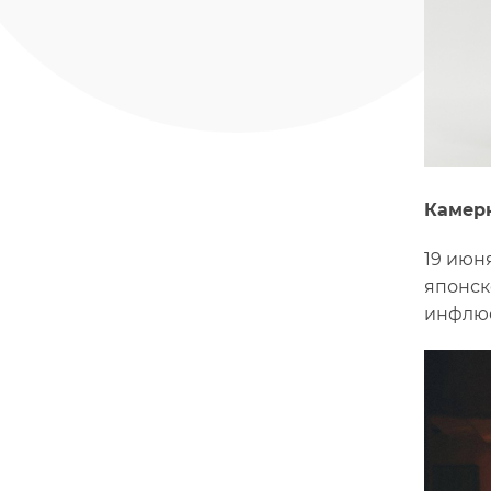
Камер
19 июн
японск
инфлюе