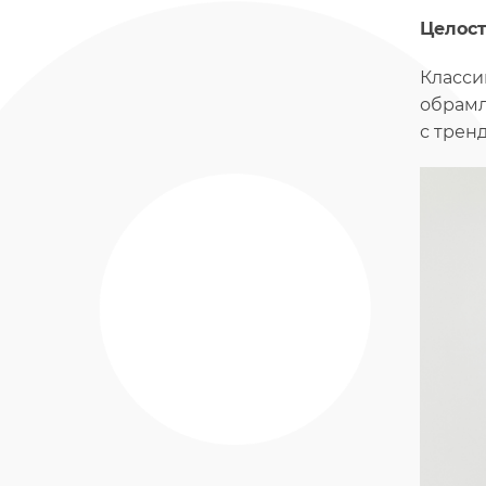
Целост
Класси
обрамл
с трен