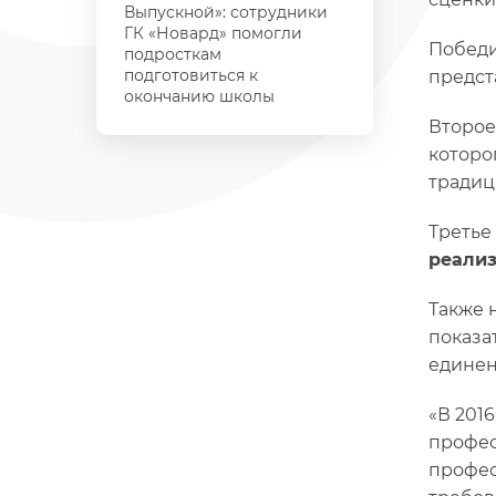
Выпускной»: сотрудники
ГК «Новард» помогли
Победи
подросткам
подготовиться к
предст
окончанию школы
Второе
которо
традиц
Третье
реализ
Также 
показа
единен
«В 201
профес
профес