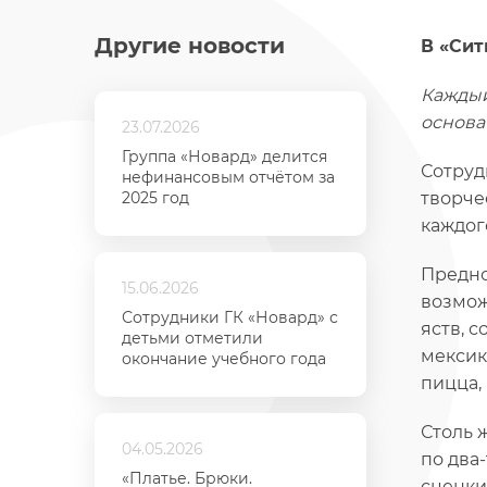
Другие новости
В «Сит
Каждый
основа
23.07.2026
Группа «Новард» делится
Сотруд
нефинансовым отчётом за
2025 год
творче
каждог
Предно
15.06.2026
возмож
Сотрудники ГК «Новард» с
яств, 
детьми отметили
мексик
окончание учебного года
пицца,
Столь 
04.05.2026
по два
«Платье. Брюки.
сценки