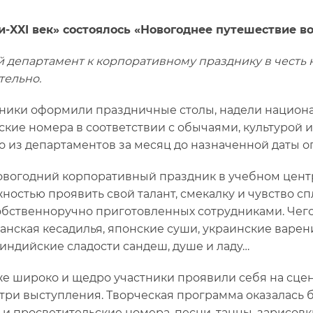
и-XXI век» состоялось «Новогоднее путешествие во
 департамент к корпоративному празднику в честь 
тельно.
ники оформили праздничные столы, надели национ
ские номера в соответствии с обычаями, культурой и
о из департаментов за месяц до назначенной даты 
вогодний корпоративный праздник в учебном центр
ностью проявить свой талант, смекалку и чувство сп
собственноручно приготовленных сотрудниками. Чего 
анская кесадилья, японские суши, украинские варен
 индийские сладости сандеш, душе и ладу…
же широко и щедро участники проявили себя на сце
-три выступления. Творческая программа оказалась 
 и просветительские номера, песни, танцы, зарисовк