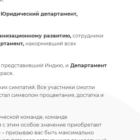
и
Юридический департамент,
ганизационному развитию,
сотрудники
ртамент,
накормивший всех
представивший Индию, и
Департамент
расе.
их симпатий. Все участники смогли
 стал символом процветания, достатка и
орческой команде, команде
и с этим особое значение приобретает
с – призываю вас быть максимально