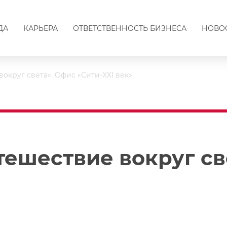
ДА
КАРЬЕРА
ОТВЕТСТВЕННОСТЬ БИЗНЕСА
НОВО
округ света». Офис «Сити-XXI век»
тешествие вокруг св