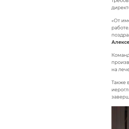
требов
директ
«От им
работе
поздра
Алексе
Команд
произв
на леч
Также 
иерогл
заверш