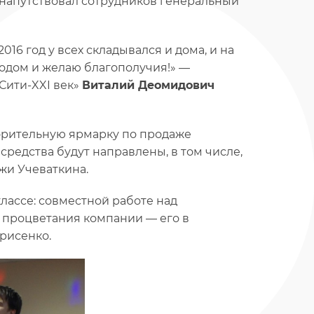
напутствовал сотрудников генеральный
016 год у всех складывался и дома, и на
одом и желаю благополучия!» —
Сити-XXI век»
Виталий Деомидович
орительную ярмарку по продаже
редства будут направлены, в том числе,
жи Учеваткина.
лассе: совместной работе над
 процветания компании — его в
рисенко.