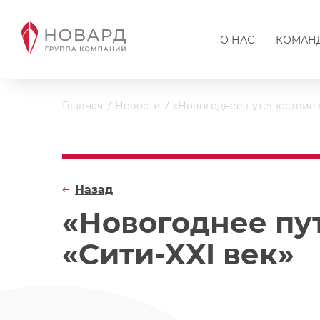
О НАС
КОМАН
Главная
Новости
«Новогоднее путешествие в
Назад
«Новогоднее пу
«Сити-XXI век»