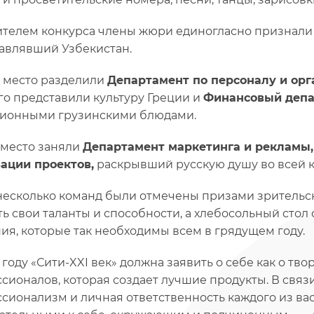
телем конкурса члены жюри единогласно признал
авлявший Узбекистан.
 место разделили
Департамент по персоналу и ор
го представили культуру Греции и
Финансовый депа
ионными грузинскими блюдами.
 место заняли
Департамент маркетинга и рекламы,
ации проектов,
раскрывший русскую душу во всей к
несколько команд были отмечены призами зрительск
ть свои таланты и способности, а хлебосольный стол
ия, которые так необходимы всем в грядущем году.
6 году «Сити-XXI век» должна заявить о себе как о тв
сионалов, которая создает лучшие продукты. В связ
сионализм и личная ответственность каждого из ва