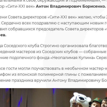
ательными к себе, окружающим и подчиненным», — 
ор «Сити-XXI век»
Антон Владимирович Борисенко.
ени Совета директоров «Сити-XXI век» желаю, чтобы 2
. Сердечно всех поздравляю с наступающим новым г
вил собравшихся председатель Совета директоров «
ев.
а Соседского клуба Строгино организовала благотв
едений мастеров из Соседских клубов — собранные с
ение подопечного фонда «Неопалимая Купина» Сере
все гости могли поучаствовать в необычном мастер-к
ифом из японской полимерной глины с пожеланием
ение праздника вручили Антону Владимировичу Бо