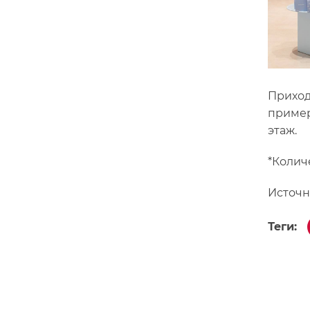
Приход
пример
этаж.
*Колич
Источн
Теги: