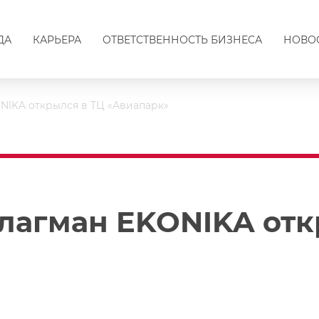
ДА
КАРЬЕРА
ОТВЕТСТВЕННОСТЬ БИЗНЕСА
НОВО
IKA открылся в ТЦ «Авиапарк»
агман EKONIKA отк