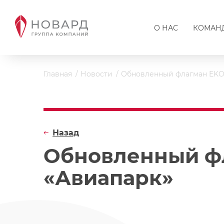
О НАС
КОМАН
Главная
Новости
Обновленный флагман EKON
Назад
Обновленный фл
«Авиапарк»