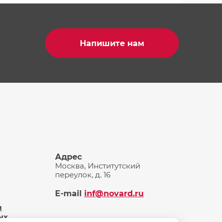
Напишите нам
Адрес
Москва, Институтский
переулок, д. 16
E-mail
inf@novard.ru
и
ых