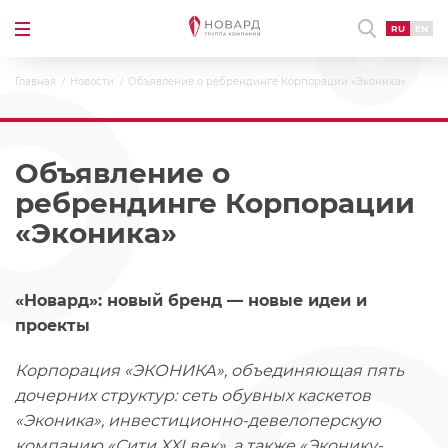
RU
EN
Главная
Новости
Объявление о ребрендинге Корпорации «Эконика»
Объявление о
ребрендинге Корпорации
«Эконика»
«Новард»: новый бренд — новые идеи и
проекты
Корпорация «ЭКОНИКА», объединяющая пять
дочерних структур: сеть обувных каскетов
«Эконика», инвестиционно-девелоперскую
компанию «Сити XXI век», а также «Эконику-