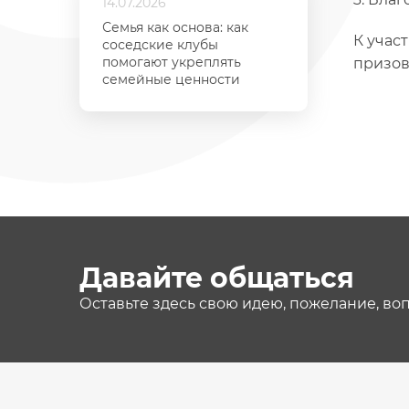
14.07.2026
Семья как основа: как
К учас
соседские клубы
помогают укреплять
призов
семейные ценности
Давайте общаться
Оставьте здесь свою идею, пожелание, во