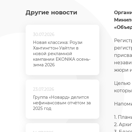
Другие новости
Органи
Минипо
«Объед
30.07.2026
Регист
Новая классика: Роузи
регист
Хантингтон-Уайтли в
новой рекламной
присва
кампании EKONIKA осень-
незави
зима 2026
жюри и
Целью 
23.07.2026
которы
Группа «Новард» делится
нефинансовым отчётом за
Напоми
2025 год
1. Пла
2. Арх
3. Благ