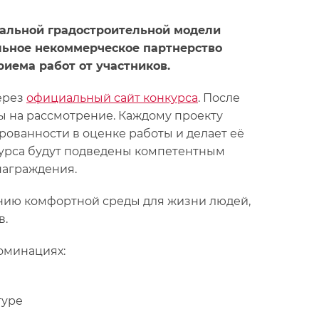
нальной градостроительной модели
льное некоммерческое партнерство
иема работ от участников.
через
официальный сайт конкурса
. После
ты на рассмотрение. Каждому проекту
рованности в оценке работы и делает её
курса будут подведены компетентным
награждения.
нию комфортной среды для жизни людей,
в.
оминациях:
туре