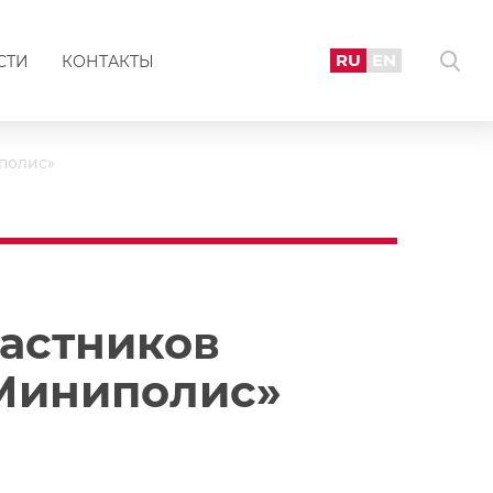
RU
EN
СТИ
КОНТАКТЫ
полис»
частников
 Миниполис»