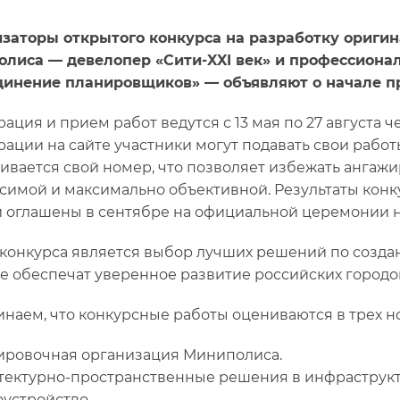
заторы открытого конкурса на разработку ориги
лиса — девелопер «Сити-XXI век» и профессиона
инение планировщиков» — объявляют о начале пр
рация и прием работ ведутся с 13 мая по 27 августа 
рации на сайте участники могут подавать свои рабо
ивается свой номер, что позволяет избежать ангажи
симой и максимально объективной. Результаты кон
 оглашены в сентябре на официальной церемонии 
конкурса является выбор лучших решений по созда
е обеспечат уверенное развитие российских городо
наем, что конкурсные работы оцениваются в трех н
нировочная организация Миниполиса.
итектурно-пространственные решения в инфраструк
оустройство.