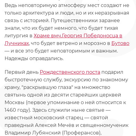
Ведь неповторимую атмосферу мест создают не
только архитектура и люди, но и их неразрывная
связь с историей. Путешественники заранее
знали, что их будет немного, что будет тихая
литургия в
Храме вмч.Георгия Победоносца в
Лучниках
, что будет ветрено и морозно в
Бутово
— и все это будет неповторимым и важным.
Надежды оправдались.
Первый день
Рождественского поста
подарил
быстротечную службу, экскурсию по знакомому
храму, "раскрывшую глаза" на множество
святынь одной из десяти старейших церквей
Москвы (первое упоминание о ней относится к
1460 году). Здесь служили ныне святые —
известный московский старец — святой
праведный Алексей Мечёв и священномученик
Владимир Лубянский (Проферансов),