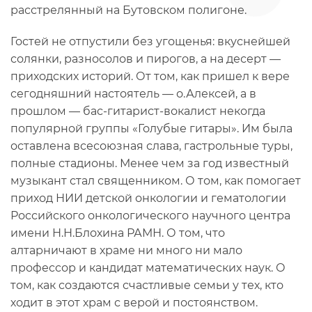
расстрелянный на Бутовском полигоне.
Гостей не отпустили без угощенья: вкуснейшей
солянки, разносолов и пирогов, а на десерт —
приходских историй. От том, как пришел к вере
сегодняшний настоятель — о.Алексей, а в
прошлом — бас-гитарист-вокалист некогда
популярной группы «Голубые гитары». Им была
оставлена всесоюзная слава, гастрольные туры,
полные стадионы. Менее чем за год известный
музыкант стал священником. О том, как помогает
приход НИИ детской онкологии и гематологии
Российского онкологического научного центра
имени Н.Н.Блохина РАМН. О том, что
алтарничают в храме ни много ни мало
профессор и кандидат математических наук. О
том, как создаются счастливые семьи у тех, кто
ходит в этот храм с верой и постоянством.