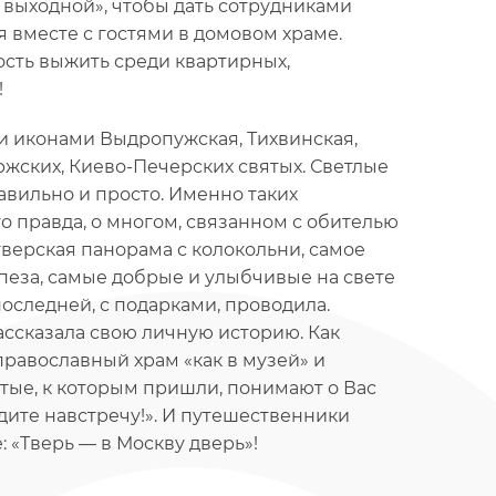
й выходной», чтобы дать сотрудниками
 вместе с гостями в домовом храме.
ость выжить среди квартирных,
!
 иконами Выдропужская, Тихвинская,
ржских, Киево-Печерских святых. Светлые
вильно и просто. Именно таких
 правда, о многом, связанном с обителью
тверская панорама с колокольни, самое
апеза, самые добрые и улыбчивые на свете
оследней, с подарками, проводила.
ассказала свою личную историю. Как
православный храм «как в музей» и
вятые, к которым пришли, понимают о Вас
дите навстречу!». И путешественники
 «Тверь — в Москву дверь»!