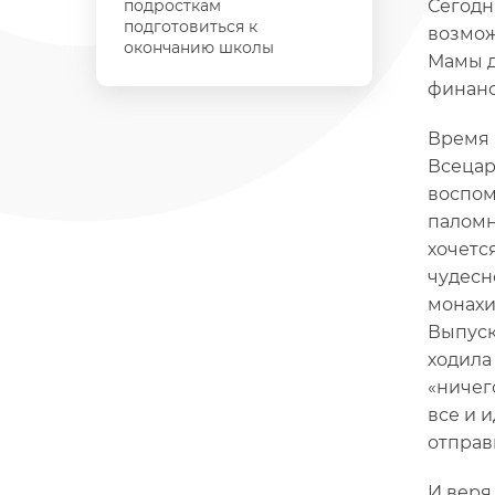
подросткам
Сегодн
подготовиться к
возмож
окончанию школы
Мамы д
финанс
Время 
Всецар
воспом
паломн
хочетс
чудесн
монахи
Выпуск
ходила
«ничег
все и 
отправ
И веря