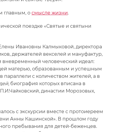
м главным, о
смысле жизни
.
нической поездке «Святые и святыни
ы Елены Ивановны Калмыковой, директора
иков, держателей векселей и мануфактур,
и вневременный человеческий идеал:
ящей матерью, образованным и успешным
в параллели с количеством жителей, а в
дей,
биография которых вписана в
 П.И.Чайковский, династии Морозовых,
алось с экскурсии вместе с протоиереем
ени Анны Кашинской». В прошлом году
вного пребывания для детей-беженцев.