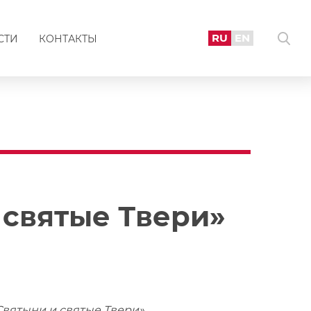
RU
EN
СТИ
КОНТАКТЫ
 святые Твери»
вятыни и святые Твери».