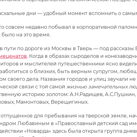
схальные дни — удобный момент вспомнить о самы
 кто совсем недавно побывал в корпоративной палом
 было на это время.
в пути по дороге из Москвы в Тверь — под рассказ
меценатов
. Когда в образах сыроделов и конезаводч
иторов и мыслителей путешественники ясно видел
заботиться о близких, быть верным супругом, люб
ом своего дела. Названия городов и улиц звучали не 
ческой связи с той самой
жизнью замечательных лю
твенную историю золотом: А.Н.Радищев, А.С.Пушкин,
ковых, Мамонтовых, Верещигиных.
 отпущенное для пребывания на тверской земле, нач
ндром Любавиным в «Православный детский сад им
действии «Новарда» здесь была открыта группа дне