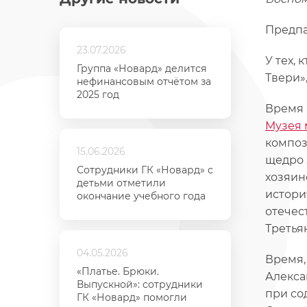
Предпа
23.07.2026
У тех,
Группа «Новард» делится
Твери»,
нефинансовым отчётом за
2025 год
Время 
Музея 
композ
15.06.2026
щедро 
Сотрудники ГК «Новард» с
хозяин
детьми отметили
истори
окончание учебного года
отечес
Третья
04.05.2026
Время,
«Платье. Брюки.
Алекса
Выпускной»: сотрудники
при со
ГК «Новард» помогли