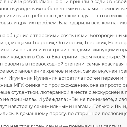
я в ней 15 ребят. Именно они пришли в садик в «сво
ность увидеть их собственными глазами, помолиться
елились, что ребенок в детском саду — это возможн
овых и других проблем. Благодарили всю компанию
на общение с тверскими святынями: Богородичными
ица, мощами Тверских, Оптинских, Тверских, Новото
инания оставили и встречи с людьми, живущими пра
ики увидели в Свято-Екатерининском монастыре. Это
я говорить в превосходной степени: самая красивая 
ое восстановление храмов и икон, самая вкусная тр
ни. Игумения Иулиания встретила гостей первой и п
ница МГУ, финка по происхождению, она запросто р
 еще студенткой, лютеранкой вместе с экскурсией в 
о не понимала». И убеждала : «Вы не понимаете, а с
идут навстречу семимильными шагами. Только и Вы и
ились. К домашнему порогу, по старинной пословице:
, что навстречу тем самым — понимающим святым.