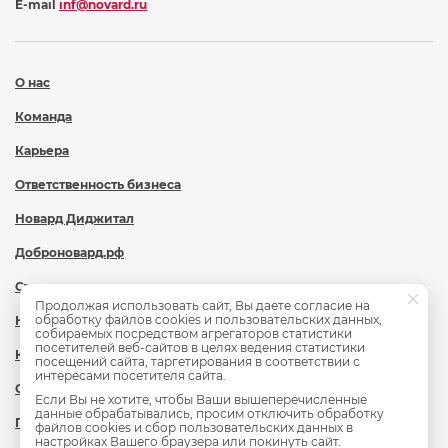
E-mail
inf@novard.ru
О нас
Команда
Карьера
Ответственность бизнеса
Новард Диджитал
Доброновард.рф
Статьи
Продолжая использовать сайт, Вы даете согласие на
обработку файлов cookies и пользовательских данных,
Новости
собираемых посредством агрегаторов статистики
посетителей веб-сайтов в целях ведения статистики
Контакты
посещений сайта, таргетирования в соответствии с
интересами посетителя сайта.
Охрана труда
Если Вы не хотите, чтобы Ваши вышеперечисленные
данные обрабатывались, просим отключить обработку
Политика обработки персональных данных
файлов cookies и сбор пользовательских данных в
настройках Вашего браузера или покинуть сайт.