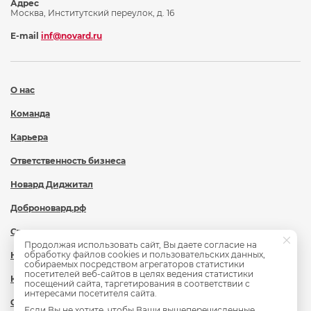
Адрес
Москва, Институтский переулок, д. 16
E-mail
inf@novard.ru
О нас
Команда
Карьера
Ответственность бизнеса
Новард Диджитал
Доброновард.рф
Статьи
Продолжая использовать сайт, Вы даете согласие на
обработку файлов cookies и пользовательских данных,
Новости
собираемых посредством агрегаторов статистики
посетителей веб-сайтов в целях ведения статистики
Контакты
посещений сайта, таргетирования в соответствии с
интересами посетителя сайта.
Охрана труда
Если Вы не хотите, чтобы Ваши вышеперечисленные