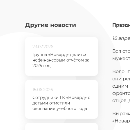
Другие новости
Праздн
18 апр
23.07.2026
Вся ст
Группа «Новард» делится
мужест
нефинансовым отчётом за
2025 год
Волонт
они ре
одним 
15.06.2026
фронто
Сотрудники ГК «Новард» с
отцов, 
детьми отметили
окончание учебного года
Выража
«Новар