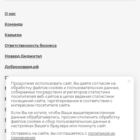
О нас
Команда
Карьера
Ответственность бизнеса
Новард Диджитал
Доброновард.рф
Статьи
Продолжая использовать сайт, Вы даете согласие на
обработку файлов cookies и пользовательских данных,
Новости
собираемых посредством агрегаторов статистики
посетителей веб-сайтов в целях ведения статистики
Контакты
посещений сайта, таргетирования в соответствии с
интересами посетителя сайта.
Охрана труда
Если Вы не хотите, чтобы Ваши вышеперечисленные
данные обрабатывались, просим отключить обработку
Политика обработки персональных данных
файлов cookies и сбор пользовательских данных в
настройках Вашего браузера или покинуть сайт.
Сведения об образовательной организации
Оставаясь на сайте, вы соглашаетесь с
политикой их
применения
.