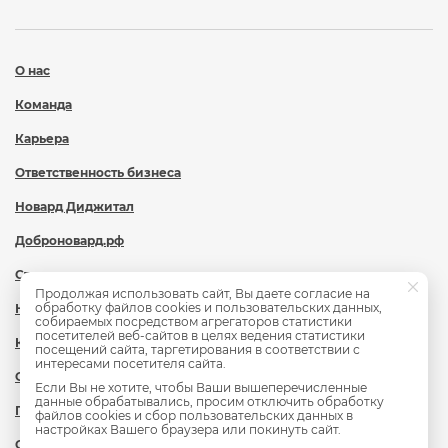
О нас
Команда
Карьера
Ответственность бизнеса
Новард Диджитал
Доброновард.рф
Статьи
Продолжая использовать сайт, Вы даете согласие на
обработку файлов cookies и пользовательских данных,
Новости
собираемых посредством агрегаторов статистики
посетителей веб-сайтов в целях ведения статистики
Контакты
посещений сайта, таргетирования в соответствии с
интересами посетителя сайта.
Охрана труда
Если Вы не хотите, чтобы Ваши вышеперечисленные
данные обрабатывались, просим отключить обработку
Политика обработки персональных данных
файлов cookies и сбор пользовательских данных в
настройках Вашего браузера или покинуть сайт.
Сведения об образовательной организации