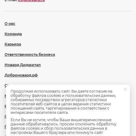
О нас
Команда
Карьера
Ответственность бизнеса
Новард Диджитал
Доброновард.рф
Статьи
Продолжая использовать сайт, Вы даете согласие на
обработку файлов cookies и пользовательских данных,
Новости
собираемых посредством агрегаторов статистики
посетителей веб-сайтов в целях ведения статистики
Контакты
посещений сайта, таргетирования в соответствии с
интересами посетителя сайта.
Охрана труда
Если Вы не хотите, чтобы Ваши вышеперечисленные
данные обрабатывались, просим отключить обработку
Политика обработки персональных данных
файлов cookies и сбор пользовательских данных в
настройках Вашего браузера или покинуть сайт.