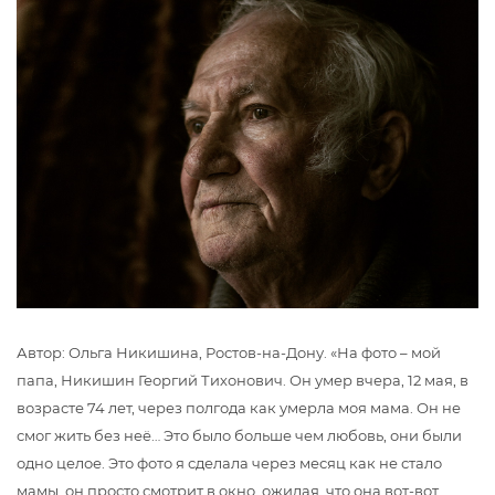
Автор: Ольга Никишина, Ростов-на-Дону. «На фото – мой
папа, Никишин Георгий Тихонович. Он умер вчера, 12 мая, в
возрасте 74 лет, через полгода как умерла моя мама. Он не
смог жить без неё… Это было больше чем любовь, они были
одно целое. Это фото я сделала через месяц как не стало
мамы, он просто смотрит в окно, ожидая, что она вот-вот