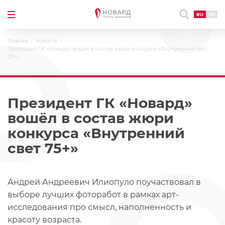
RU
EN
Главная
Новости
Президент ГК «Новард» вошёл в состав жюри конкурса «Внутренний свет
75+»
Президент ГК «Новард»
вошёл в состав жюри
конкурса «Внутренний
свет 75+»
Андрей Андреевич Илиопуло поучаствовал в
выборе лучших фоторабот в рамках арт-
исследования про смысл, наполненность и
красоту возраста.