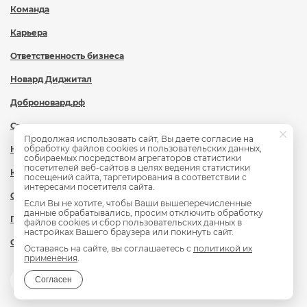
Команда
Карьера
Ответственность бизнеса
Новард Диджитал
Доброновард.рф
Статьи
Продолжая использовать сайт, Вы даете согласие на
обработку файлов cookies и пользовательских данных,
Новости
собираемых посредством агрегаторов статистики
посетителей веб-сайтов в целях ведения статистики
Контакты
посещений сайта, таргетирования в соответствии с
интересами посетителя сайта.
Охрана труда
Если Вы не хотите, чтобы Ваши вышеперечисленные
данные обрабатывались, просим отключить обработку
Политика обработки персональных данных
файлов cookies и сбор пользовательских данных в
настройках Вашего браузера или покинуть сайт.
Сведения об образовательной организации
Оставаясь на сайте, вы соглашаетесь с
политикой их
применения
.
Согласен