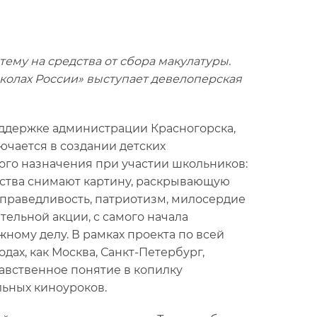
ему на средства от сбора макулатуры.
колах России» выступает девелоперская
ддержке администрации Красногорска,
ючается в создании детских
го назначения при участии школьников:
дства снимают картину, раскрывающую
 справедливость, патриотизм, милосердие
тельной акции, с самого начала
ному делу. В рамках проекта по всей
одах, как Москва, Санкт-Петербург,
авственное понятие в копилку
ьных киноуроков.