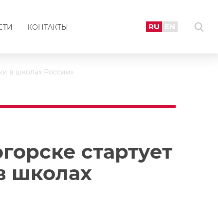
RU
EN
СТИ
КОНТАКТЫ
ки в школах России»
огорске стартует
в школах