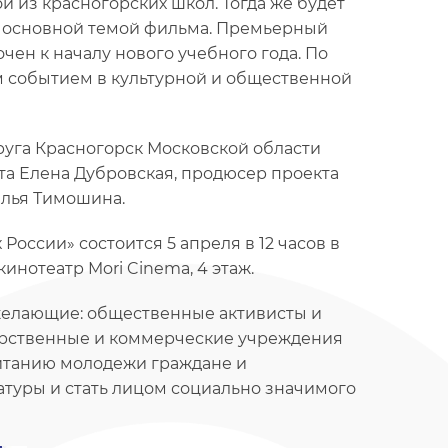
й из красногорских школ. Тогда же будет
т основной темой фильма. Премьерный
чен к началу нового учебного года. По
ым событием в культурной и общественной
руга Красногорск Московской области
та Елена Дубровская, продюсер проекта
алья Тимошина.
оссии» состоится 5 апреля в 12 часов в
 кинотеатр Mori Cinema, 4 этаж.
 желающие: общественные активисты и
дарственные и коммерческие учреждения
итанию молодежи граждане и
атуры и стать лицом социально значимого