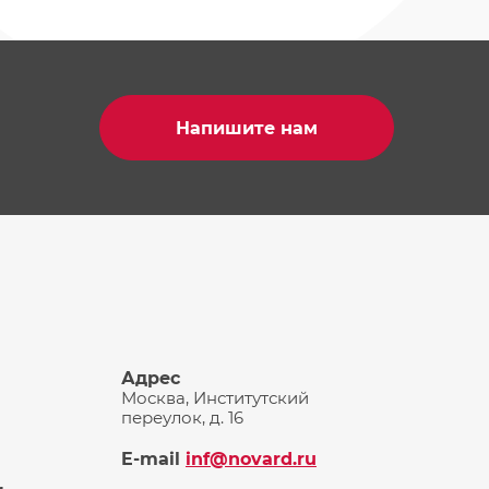
Напишите нам
Адрес
Москва, Институтский
переулок, д. 16
E-mail
inf@novard.ru