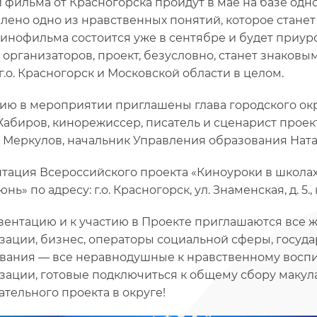
 фильма от Красногорска пройдут в мае на базе одно
лено одно из нравственных понятий, которое стане
кинофильма состоится уже в сентябре и будет приуро
 организаторов, проект, безусловно, станет знаков
г.о. Красногорск и Московской области в целом.
тию в мероприятии приглашены глава городского ок
Хабиров, кинорежиссер, писатель и сценарист проек
 Меркулов, начальник Управления образования Нат
тация Всероссийского проекта «Киноуроки в школах Р
нь» по адресу: г.о. Красногорск, ул. Знаменская, д. 5.,
зентацию и к участию в Проекте приглашаются все
зации, бизнес, операторы социальной сферы, госу
вания — все неравнодушные к нравственному восп
зации, готовые подключиться к общему сбору макул
ательного проекта в округе!