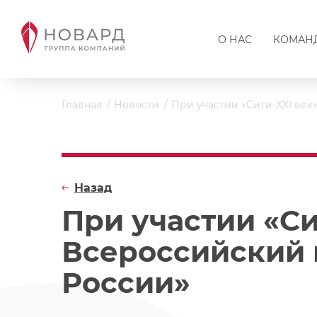
О НАС
КОМАН
Главная
Новости
При участии «Сити-XXI век
Назад
При участии «Си
Всероссийский 
России»