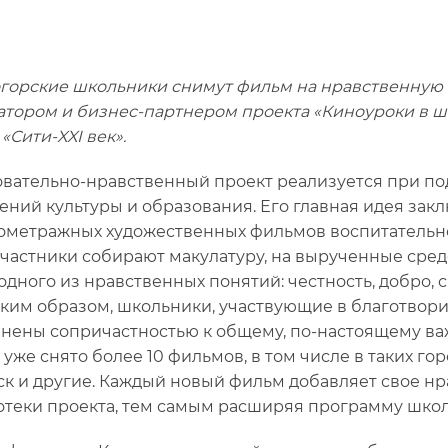
горские школьники снимут фильм на нравственную т
тором и бизнес-партнером проекта
«Киноуроки в ш
«Сити-XXI век».
вательно-нравственный проект реализуется при по
ений культуры и образования. Его главная идея закл
ометражных художественных фильмов воспитательно
частники собирают макулатуру, на вырученные сре
одного из нравственных понятий: честность, добро,
Таким образом, школьники, участвующие в благотвори
нены сопричастностью к общему, по-настоящему важ
уже снято более 10 фильмов, в том числе в таких гор
к и другие. Каждый новый фильм добавляет свое нр
теки проекта, тем самым расширяя программу школ