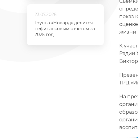
Съемки
опреде
23.07.2026
показ 
Группа «Новард» делится
оценке
нефинансовым отчётом за
жизни 
2025 год
К учас
Радий 
Виктор
Презен
ТРЦ «Ию
На пре
органи
образо
органи
воспит