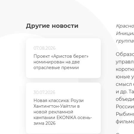
Другие новости
Красно
Инициа
группа 
07.08.2026
Образо
Проект «Аристов берег»
управл
номинирован на две
отраслевые премии
коротк
юные у
смысл 
и др. 
30.07.2026
объеди
Новая классика: Роузи
Хантингтон-Уайтли в
России 
новой рекламной
Рыбинс
кампании EKONIKA осень-
фильмо
зима 2026