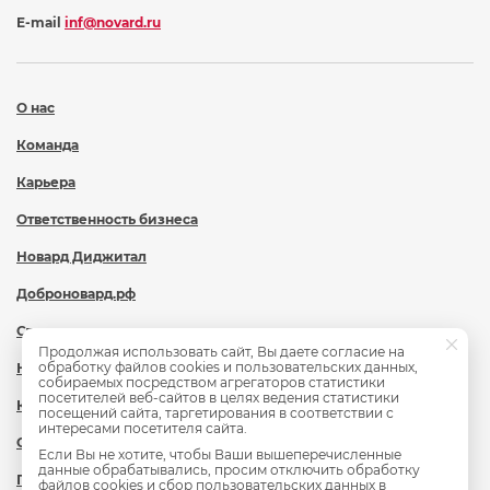
E-mail
inf@novard.ru
О нас
Команда
Карьера
Ответственность бизнеса
Новард Диджитал
Доброновард.рф
Статьи
Продолжая использовать сайт, Вы даете согласие на
обработку файлов cookies и пользовательских данных,
Новости
собираемых посредством агрегаторов статистики
посетителей веб-сайтов в целях ведения статистики
Контакты
посещений сайта, таргетирования в соответствии с
интересами посетителя сайта.
Охрана труда
Если Вы не хотите, чтобы Ваши вышеперечисленные
данные обрабатывались, просим отключить обработку
Политика обработки персональных данных
файлов cookies и сбор пользовательских данных в